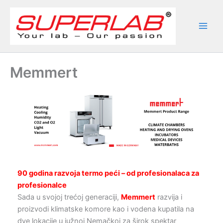
Skip
to
content
Memmert
90 godina razvoja termo peći – od profesionalaca za
profesionalce
Sada u svojoj trećoj generaciji,
Memmert
razvija i
proizvodi klimatske komore kao i vodena kupatila na
dve lokacije u južnoj Nemačkoj za širok spektar