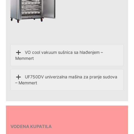
VO cool vakuum sušnica sa hlađenjem –
Memmert
UF750DV univerzalna mašina za pranje sudova
– Memmert
VODENA KUPATILA