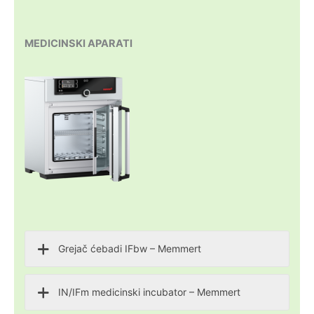
MEDICINSKI APARATI
Grejač ćebadi IFbw – Memmert
IN/IFm medicinski incubator – Memmert