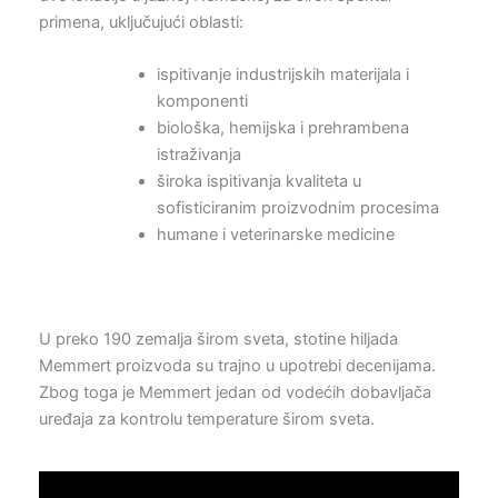
primena, uključujući oblasti:
ispitivanje industrijskih materijala i
komponenti
biološka, hemijska i prehrambena
istraživanja
široka ispitivanja kvaliteta u
sofisticiranim proizvodnim procesima
humane i veterinarske medicine
U preko 190 zemalja širom sveta, stotine hiljada
Memmert proizvoda su trajno u upotrebi decenijama.
Zbog toga je Memmert jedan od vodećih dobavljača
uređaja za kontrolu temperature širom sveta.