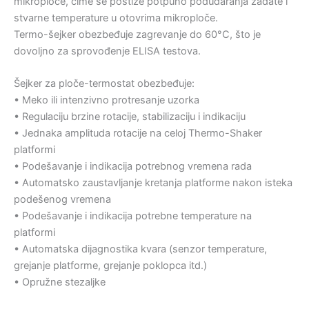
mikroploče, čime se postiže potpuno podudaranja zadate i
stvarne temperature u otovrima mikroploče.
Termo-šejker obezbeđuje zagrevanje do 60°C, što je
dovoljno za sprovođenje ELISA testova.
Šejker za ploče-termostat obezbeđuje:
• Meko ili intenzivno protresanje uzorka
• Regulaciju brzine rotacije, stabilizaciju i indikaciju
• Jednaka amplituda rotacije na celoj Thermo-Shaker
platformi
• Podešavanje i indikacija potrebnog vremena rada
• Automatsko zaustavljanje kretanja platforme nakon isteka
podešenog vremena
• Podešavanje i indikacija potrebne temperature na
platformi
• Automatska dijagnostika kvara (senzor temperature,
grejanje platforme, grejanje poklopca itd.)
• Opružne stezaljke