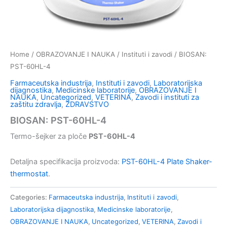
Home
/
OBRAZOVANJE I NAUKA
/
Instituti i zavodi
/ BIOSAN:
PST-60HL-4
Farmaceutska industrija
,
Instituti i zavodi
,
Laboratorijska
dijagnostika
,
Medicinske laboratorije
,
OBRAZOVANJE I
NAUKA
,
Uncategorized
,
VETERINA
,
Zavodi i instituti za
zaštitu zdravlja
,
ZDRAVSTVO
BIOSAN: PST-60HL-4
Termo-šejker za ploče
PST-60HL-4
Detaljna specifikacija proizvoda:
PST-60HL-4 Plate Shaker-
thermostat
.
Categories:
Farmaceutska industrija
,
Instituti i zavodi
,
Laboratorijska dijagnostika
,
Medicinske laboratorije
,
OBRAZOVANJE I NAUKA
,
Uncategorized
,
VETERINA
,
Zavodi i