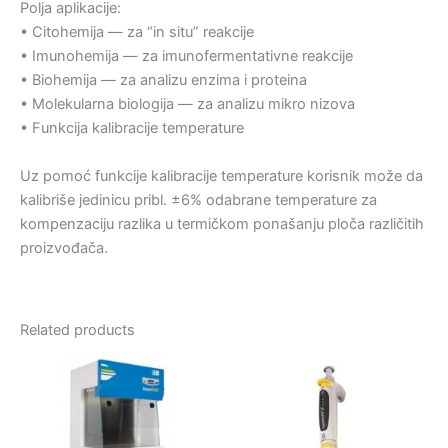
Polja aplikacije:
• Citohemija — za “in situ” reakcije
• Imunohemija — za imunofermentativne reakcije
• Biohemija — za analizu enzima i proteina
• Molekularna biologija — za analizu mikro nizova
• Funkcija kalibracije temperature
Uz pomoć funkcije kalibracije temperature korisnik može da
kalibriše jedinicu pribl. ±6% odabrane temperature za
kompenzaciju razlika u termičkom ponašanju ploča različitih
proizvođača.
Related products