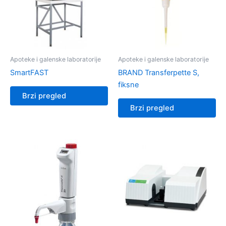
Apoteke i galenske laboratorije
Apoteke i galenske laboratorije
SmartFAST
BRAND Transferpette S,
fiksne
Brzi pregled
Brzi pregled