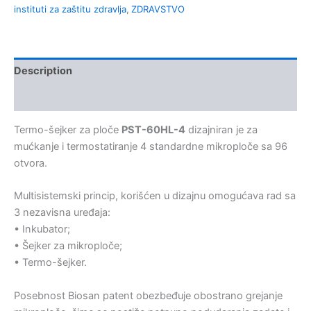
instituti za zaštitu zdravlja
,
ZDRAVSTVO
Description
Kontakt
Termo-šejker za ploče
PST-60HL-4
dizajniran je za
mućkanje i termostatiranje 4 standardne mikroploče sa 96
otvora.
Multisistemski princip, korišćen u dizajnu omogućava rad sa
3 nezavisna uređaja:
• Inkubator;
• Šejker za mikroploče;
• Termo-šejker.
Posebnost Biosan patent obezbeđuje obostrano grejanje