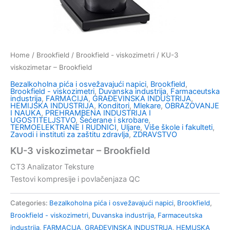
Home
/
Brookfield
/
Brookfield - viskozimetri
/ KU-3
viskozimetar – Brookfield
Bezalkoholna pića i osvežavajući napici
,
Brookfield
,
Brookfield - viskozimetri
,
Duvanska industrija
,
Farmaceutska
industrija
,
FARMACIJA
,
GRAĐEVINSKA INDUSTRIJA
,
HEMIJSKA INDUSTRIJA
,
Konditori
,
Mlekare
,
OBRAZOVANJE
I NAUKA
,
PREHRAMBENA INDUSTRIJA I
UGOSTITELJSTVO
,
Šećerane i skrobare
,
TERMOELEKTRANE I RUDNICI
,
Uljare
,
Više škole i fakulteti
,
Zavodi i instituti za zaštitu zdravlja
,
ZDRAVSTVO
KU-3 viskozimetar – Brookfield
CT3 Analizator Teksture
Testovi kompresije i povlačenjaza QC
Categories:
Bezalkoholna pića i osvežavajući napici
,
Brookfield
,
Brookfield - viskozimetri
,
Duvanska industrija
,
Farmaceutska
industrija
,
FARMACIJA
,
GRAĐEVINSKA INDUSTRIJA
,
HEMIJSKA