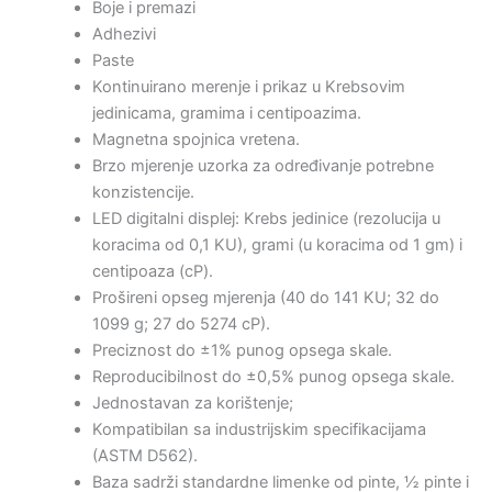
Boje i premazi
Adhezivi
Paste
Kontinuirano merenje i prikaz u Krebsovim
jedinicama, gramima i centipoazima.
Magnetna spojnica vretena.
Brzo mjerenje uzorka za određivanje potrebne
konzistencije.
LED digitalni displej: Krebs jedinice (rezolucija u
koracima od 0,1 KU), grami (u koracima od 1 gm) i
centipoaza (cP).
Prošireni opseg mjerenja (40 do 141 KU; 32 do
1099 g; 27 do 5274 cP).
Preciznost do ±1% punog opsega skale.
Reproducibilnost do ±0,5% punog opsega skale.
Jednostavan za korištenje;
Kompatibilan sa industrijskim specifikacijama
(ASTM D562).
Baza sadrži standardne limenke od pinte, ½ pinte i