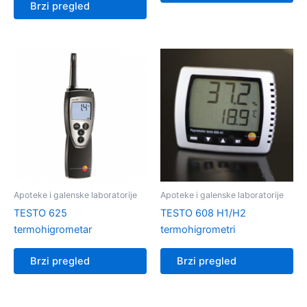
Brzi pregled
Apoteke i galenske laboratorije
Apoteke i galenske laboratorije
TESTO 625
TESTO 608 H1/H2
termohigrometar
termohigrometri
Brzi pregled
Brzi pregled