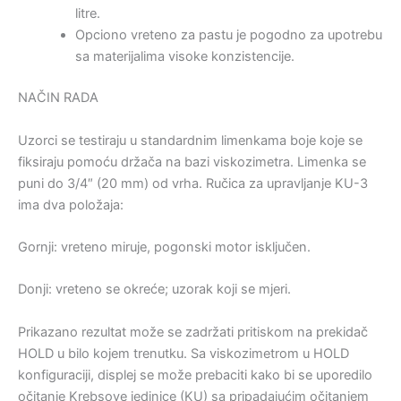
litre.
Opciono vreteno za pastu je pogodno za upotrebu
sa materijalima visoke konzistencije.
NAČIN RADA
Uzorci se testiraju u standardnim limenkama boje koje se
fiksiraju pomoću držača na bazi viskozimetra. Limenka se
puni do 3/4″ (20 mm) od vrha. Ručica za upravljanje KU-3
ima dva položaja:
Gornji: vreteno miruje, pogonski motor isključen.
Donji: vreteno se okreće; uzorak koji se mjeri.
Prikazano rezultat može se zadržati pritiskom na prekidač
HOLD u bilo kojem trenutku. Sa viskozimetrom u HOLD
konfiguraciji, displej se može prebaciti kako bi se uporedilo
očitanje Krebsove jedinice (KU) sa pripadajućim očitanjem