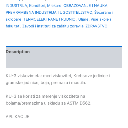
INDUSTRIJA
,
Konditori
,
Mlekare
,
OBRAZOVANJE I NAUKA
,
PREHRAMBENA INDUSTRIJA I UGOSTITELJSTVO
,
Šećerane i
skrobare
,
TERMOELEKTRANE I RUDNICI
,
Uljare
,
Više škole i
fakulteti
,
Zavodi i instituti za zaštitu zdravlja
,
ZDRAVSTVO
Description
Kontakt
KU-3 viskozimetar meri viskozitet, Krebsove jedinice i
gramske jedinice, boja, premaza i mastila.
KU-3 se koristi za merenje viskoziteta na
bojama/premazima u skladu sa ASTM D562.
APLIKACIJE