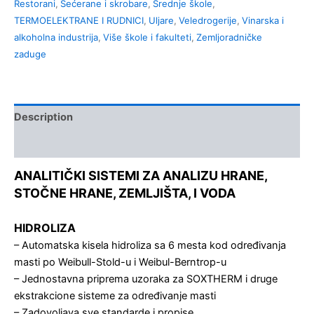
Restorani
,
Šećerane i skrobare
,
Srednje škole
,
TERMOELEKTRANE I RUDNICI
,
Uljare
,
Veledrogerije
,
Vinarska i
alkoholna industrija
,
Više škole i fakulteti
,
Zemljoradničke
zaduge
Description
Kontakt
ANALITIČKI SISTEMI ZA ANALIZU HRANE,
STOČNE HRANE, ZEMLJIŠTA, I VODA
HIDROLIZA
– Automatska kisela hidroliza sa 6 mesta kod određivanja
masti po Weibull-Stold-u i Weibul-Berntrop-u
– Jednostavna priprema uzoraka za SOXTHERM i druge
ekstrakcione sisteme za određivanje masti
– Zadovoljava sve standarde i propise