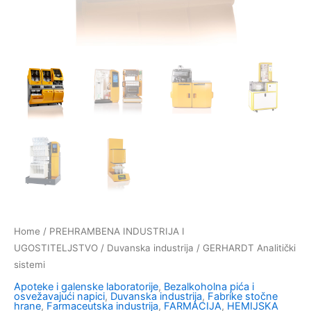
Home
/
PREHRAMBENA INDUSTRIJA I
UGOSTITELJSTVO
/
Duvanska industrija
/ GERHARDT Analitički
sistemi
Apoteke i galenske laboratorije
,
Bezalkoholna pića i
osvežavajući napici
,
Duvanska industrija
,
Fabrike stočne
hrane
,
Farmaceutska industrija
,
FARMACIJA
,
HEMIJSKA