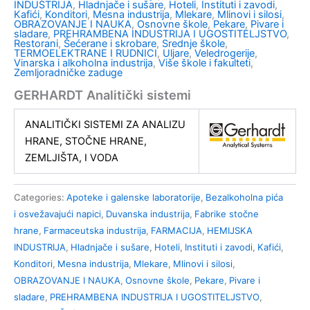
INDUSTRIJA
,
Hladnjače i sušare
,
Hoteli
,
Instituti i zavodi
,
Kafići
,
Konditori
,
Mesna industrija
,
Mlekare
,
Mlinovi i silosi
,
OBRAZOVANJE I NAUKA
,
Osnovne škole
,
Pekare
,
Pivare i
sladare
,
PREHRAMBENA INDUSTRIJA I UGOSTITELJSTVO
,
Restorani
,
Šećerane i skrobare
,
Srednje škole
,
TERMOELEKTRANE I RUDNICI
,
Uljare
,
Veledrogerije
,
Vinarska i alkoholna industrija
,
Više škole i fakulteti
,
Zemljoradničke zaduge
GERHARDT Analitički sistemi
ANALITIČKI SISTEMI ZA ANALIZU
HRANE, STOČNE HRANE,
ZEMLJIŠTA, I VODA
Categories:
Apoteke i galenske laboratorije
,
Bezalkoholna pića
i osvežavajući napici
,
Duvanska industrija
,
Fabrike stočne
hrane
,
Farmaceutska industrija
,
FARMACIJA
,
HEMIJSKA
INDUSTRIJA
,
Hladnjače i sušare
,
Hoteli
,
Instituti i zavodi
,
Kafići
,
Konditori
,
Mesna industrija
,
Mlekare
,
Mlinovi i silosi
,
OBRAZOVANJE I NAUKA
,
Osnovne škole
,
Pekare
,
Pivare i
sladare
,
PREHRAMBENA INDUSTRIJA I UGOSTITELJSTVO
,