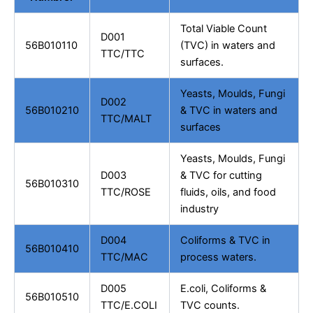
Total Viable Count
D001
56B010110
(TVC) in waters and
TTC/TTC
surfaces.
Yeasts, Moulds, Fungi
D002
56B010210
& TVC in waters and
TTC/MALT
surfaces
Yeasts, Moulds, Fungi
D003
& TVC for cutting
56B010310
TTC/ROSE
fluids, oils, and food
industry
D004
Coliforms & TVC in
56B010410
TTC/MAC
process waters.
D005
E.coli, Coliforms &
56B010510
TTC/E.COLI
TVC counts.