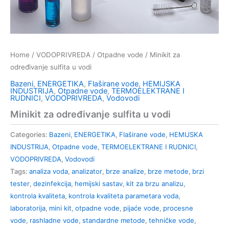
Home
/
VODOPRIVREDA
/
Otpadne vode
/ Minikit za
određivanje sulfita u vodi
Bazeni
,
ENERGETIKA
,
Flaširane vode
,
HEMIJSKA
INDUSTRIJA
,
Otpadne vode
,
TERMOELEKTRANE I
RUDNICI
,
VODOPRIVREDA
,
Vodovodi
Minikit za određivanje sulfita u vodi
Categories:
Bazeni
,
ENERGETIKA
,
Flaširane vode
,
HEMIJSKA
INDUSTRIJA
,
Otpadne vode
,
TERMOELEKTRANE I RUDNICI
,
VODOPRIVREDA
,
Vodovodi
Tags:
analiza voda
,
analizator
,
brze analize
,
brze metode
,
brzi
tester
,
dezinfekcija
,
hemijski sastav
,
kit za brzu analizu
,
kontrola kvaliteta
,
kontrola kvaliteta parametara voda
,
laboratorija
,
mini kit
,
otpadne vode
,
pijaće vode
,
procesne
vode
,
rashladne vode
,
standardne metode
,
tehničke vode
,