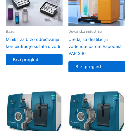
Bazeni
Duvanska industrija
Minikit za brzo određivanje
Uređaj za destilaciju
koncentracije sulfata u vodi
vodenom parom Vapodest
VAP 300
Brzi pregled
Brzi pregled