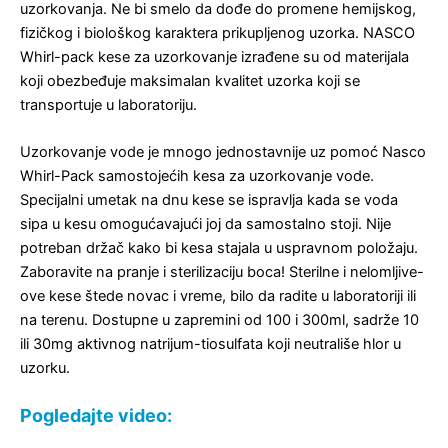
uzorkovanja. Ne bi smelo da dođe do promene hemijskog,
fizičkog i biološkog karaktera prikupljenog uzorka. NASCO
Whirl-pack kese za uzorkovanje izrađene su od materijala
koji obezbeđuje maksimalan kvalitet uzorka koji se
transportuje u laboratoriju.
Uzorkovanje vode je mnogo jednostavnije uz pomoć Nasco
Whirl-Pack samostojećih kesa za uzorkovanje vode.
Specijalni umetak na dnu kese se ispravlja kada se voda
sipa u kesu omogućavajući joj da samostalno stoji. Nije
potreban držač kako bi kesa stajala u uspravnom položaju.
Zaboravite na pranje i sterilizaciju boca! Sterilne i nelomljive-
ove kese štede novac i vreme, bilo da radite u laboratoriji ili
na terenu. Dostupne u zapremini od 100 i 300ml, sadrže 10
ili 30mg aktivnog natrijum-tiosulfata koji neutrališe hlor u
uzorku.
Pogledajte video: