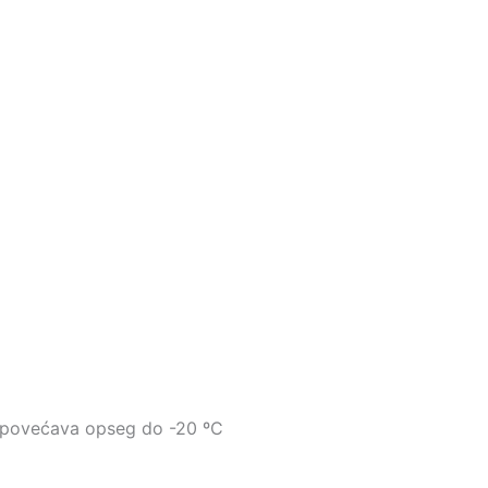
, povećava opseg do -20 ºC