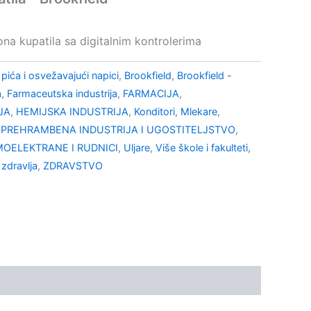
na kupatila sa digitalnim kontrolerima
pića i osvežavajući napici
,
Brookfield
,
Brookfield -
a
,
Farmaceutska industrija
,
FARMACIJA
,
JA
,
HEMIJSKA INDUSTRIJA
,
Konditori
,
Mlekare
,
,
PREHRAMBENA INDUSTRIJA I UGOSTITELJSTVO
,
OELEKTRANE I RUDNICI
,
Uljare
,
Više škole i fakulteti
,
 zdravlja
,
ZDRAVSTVO