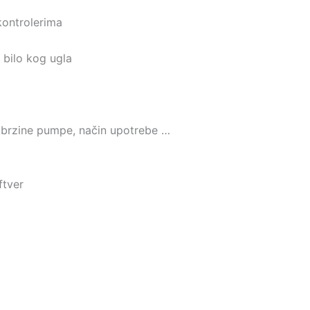
kontrolerima
z bilo kog ugla
 brzine pumpe, način upotrebe …
ftver