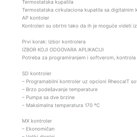
Termostatska kupatila
Termostatska cirkulaciona kupatila sa digitalnim 
AP kontoler
Kontroleri su obrtni tako da ih je moguće videti i
Prvi korak: Izbor kontrolera
IZBOR KOJI ODGOVARA APLIKACIJI
Potreba za programiranjem i softverom, kontrola
SD kontroler
– Programabilni kontroler uz opcioni RheocalT so
– Brzo podešavanje temperature
– Pumpa sa dve brzine
– Maksimalna temperatura 170 ºC
MX kontroler
– Ekonomičan
– Veliki displej