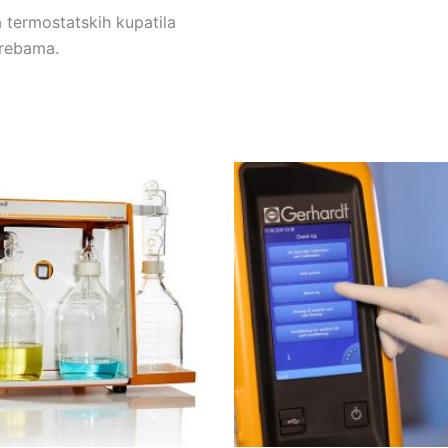
 termostatskih kupatila
trebama.