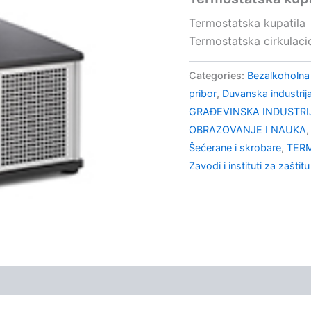
Termostatska kupatila
Termostatska cirkulacio
Categories:
Bezalkoholna 
pribor
,
Duvanska industrij
GRAĐEVINSKA INDUSTRI
OBRAZOVANJE I NAUKA
Šećerane i skrobare
,
TERM
Zavodi i instituti za zaštitu