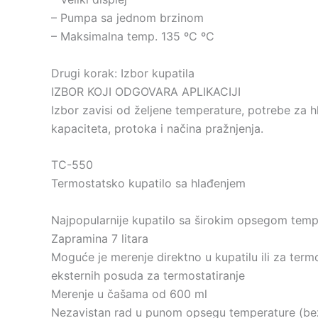
– Pumpa sa jednom brzinom
– Maksimalna temp. 135 ºC ºC
Drugi korak: Izbor kupatila
IZBOR KOJI ODGOVARA APLIKACIJI
Izbor zavisi od željene temperature, potrebe za 
kapaciteta, protoka i načina pražnjenja.
TC-550
Termostatsko kupatilo sa hlađenjem
Najpopularnije kupatilo sa širokim opsegom temp
Zapramina 7 litara
Moguće je merenje direktno u kupatilu ili za termo
eksternih posuda za termostatiranje
Merenje u čašama od 600 ml
Nezavistan rad u punom opsegu temperature (be