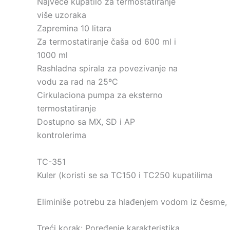
Najveće kupatilo za termostatiranje
više uzoraka
Zapremina 10 litara
Za termostatiranje čaša od 600 ml i
1000 ml
Rashladna spirala za povezivanje na
vodu za rad na 25ºC
Cirkulaciona pumpa za eksterno
termostatiranje
Dostupno sa MX, SD i AP
kontrolerima
TC-351
Kuler (koristi se sa TC150 i TC250 kupatilima
Eliminiše potrebu za hlađenjem vodom iz česme
Treći korak: Poređenje karakteristika