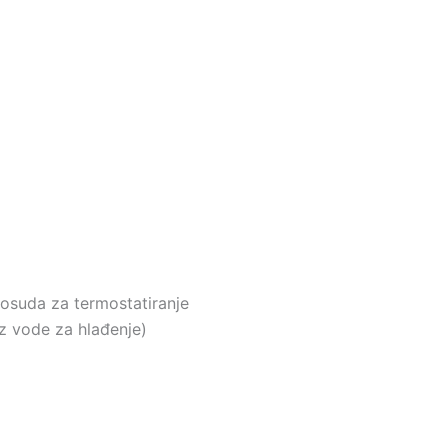
posuda za termostatiranje
 vode za hlađenje)