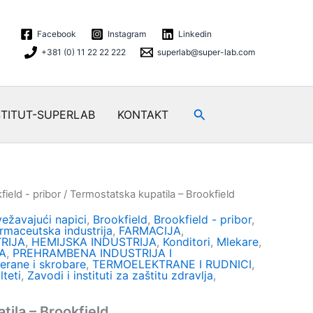
Facebook
Instagram
Linkedin
+381 (0) 11 22 22 222
superlab@super-lab.com
Search
STITUT-SUPERLAB
KONTAKT
field - pribor
/ Termostatska kupatila – Brookfield
vežavajući napici
,
Brookfield
,
Brookfield - pribor
,
rmaceutska industrija
,
FARMACIJA
,
RIJA
,
HEMIJSKA INDUSTRIJA
,
Konditori
,
Mlekare
,
A
,
PREHRAMBENA INDUSTRIJA I
erane i skrobare
,
TERMOELEKTRANE I RUDNICI
,
lteti
,
Zavodi i instituti za zaštitu zdravlja
,
ila – Brookfield