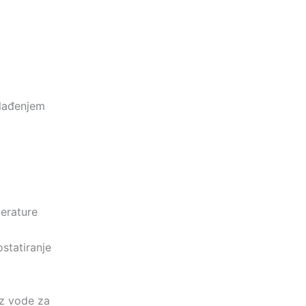
hlađenjem
erature
statiranje
z vode za