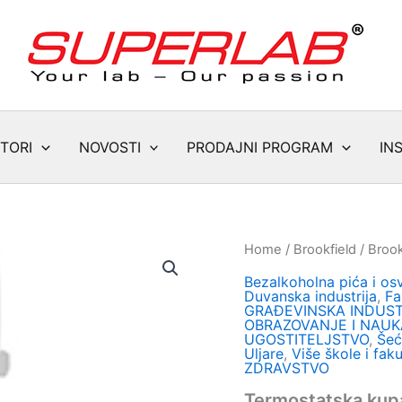
TORI
NOVOSTI
PRODAJNI PROGRAM
IN
Home
/
Brookfield
/
Brook
Bezalkoholna pića i os
Duvanska industrija
,
Fa
GRAĐEVINSKA INDUST
OBRAZOVANJE I NAUK
UGOSTITELJSTVO
,
Šeć
Uljare
,
Više škole i faku
ZDRAVSTVO
Termostatska kupat