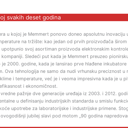
oj svakih deset godina
 era u kojoj je Memmert ponovo doneo apsolutnu inovaciju u
mperature na tržište: kao jedan od prvih proizvođača širom 
upotpunio svoj asortiman proizvoda elektronskim kontrol
u kompaniji. Sledeći put kada je Memmert preuzeo pionirsk
io je 2000. godine, kada je lansirao prve hlađene inkubatore 
m. Ova tehnologija ne samo da nudi vrhunsku preciznost u 
klime i temperature, već je i veoma impresivna kada je u pi
efikasnost i ekonomičnost.
vredne pažnje dve generacije uređaja iz 2003. i 2012. godi
entalne u definisanju industrijskih standarda u smislu funkci
akoće upotrebe za laboratorijske i industrijske primene. Sto
ovogodišnji jubilej slavi pod motom „90 godina napredovan