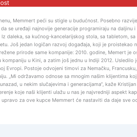
ost
nu, Memmert peći su stigle u budućnost. Posebno razvije
da se uređaji najnovije generacije programiraju na daljinu
Iz daleka, sa kućnog-kancelarijskog stola, sa tabletom, sa
etu. Još jedan logičan razvoj događaja, koji je proistekao 
režene prirode same kompanije: 2010. godine, Memert je 
u kompaniju u Kini, a zatim još jednu u Indiji 2012. Usledilo j
noj Evropi. Postoje odvojeni timovi za Nemačku, Francusku, 
aniju. „Mi održavamo odnose sa mnogim našim klijentima koj
nazad, u nekim slučajevima i generacijama“, kaže Kristijan 
renje koje naši klijenti ulažu u nas je najvredniji aspekt kap
I upravo za ove kupce Memmert će nastaviti da daje sve o