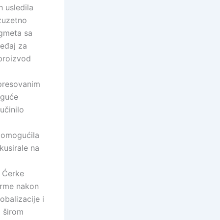
 usledila
izuzetno
ugmeta sa
ređaj za
 proizvod
 presovanim
oguće
učinilo
 omogućila
kusirale na
 Ćerke
firme nakon
obalizacije i
a širom