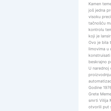
Kamen temel
još jedna p
visoku prec
tačnošću m
kontrolu te
koji je lansi
Ovo je bila
limovima u u
konstruisati
beskrajno p
U narednoj d
proizvodnju
automatizac
Godine 1976
Grete Memert
smrti Vilija
otvorili pu