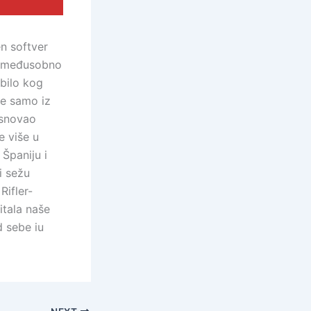
n softver
 i međusobno
 bilo kog
ne samo iz
osnovao
e više u
Španiju i
i sežu
Rifler-
itala naše
d sebe iu