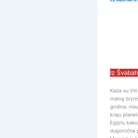
Iz Švabah
Kada su Vil
malog bizni
godina, nisu
kraju planete
Egiptu kako 
dugoročna pa