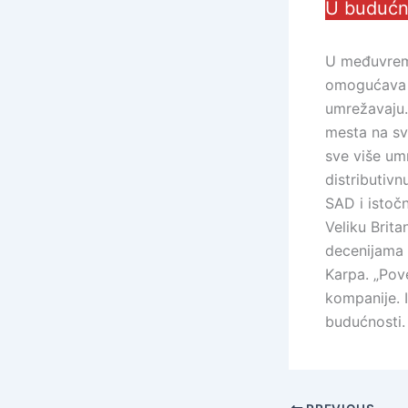
U budućn
U međuvreme
omogućava 
umrežavaju. 
mesta na sv
sve više um
distributivn
SAD i istoč
Veliku Brit
decenijama u
Karpa. „Pove
kompanije. 
budućnosti.