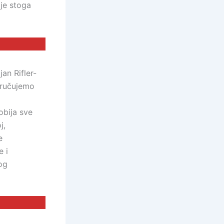
 je stoga
an Rifler-
oručujemo
bija sve
j,
e
 i
og