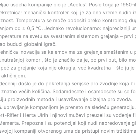
jac uspeha kompanije bio je „Aeolus“. Posle toga je 1950-ih
rekretnica: mehanički kontroler koji je za ono vreme nudio 
iznost. Temperatura se može podesiti preko kontrolnog d
anjom od ± 0,5 °C. Jednako revolucionarno: najprecizniji u
mperature na svetu sa svestranim sistemom grejanja – prvi
rao budući globalni igrač.
 tehnička inovacija sa kalemovima za grejanje smeštenim u
nutrašnjoj komori, što je značilo da je, po prvi put, bilo m
 peć za grejanje koja nije okrugla, već kvadratna – što ju je 
raktičnijom.
eceniji došlo je do pokretanja serijske proizvodnje koja bi
 znatno većih količina. Sedamdesete i osamdesete su se fo
iju proizvodnih metoda i usavršavanje dizajna proizvoda.
. upravljanje kompanijom je preneto na sledeću generaciju.
-Rifler i Herta Ulrih i njihovi muževi preuzeli su vođenje 
 Memerta. Prepoznali su potencijal koji nudi napredovanje gl
t svojoj kompaniji otvorenog uma da pristupi novim tržištim