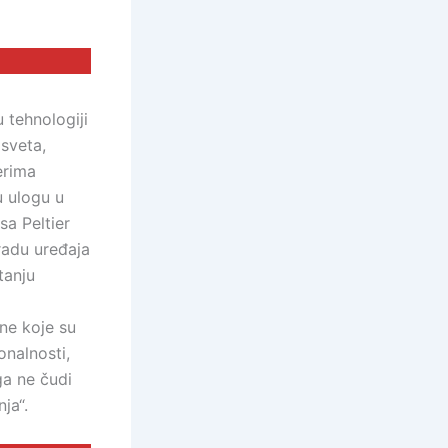
 tehnologiji
sveta,
erima
u ulogu u
sa Peltier
radu uređaja
tanju
ne koje su
onalnosti,
ga ne čudi
ja“.