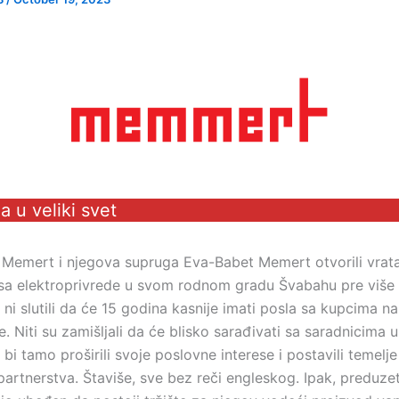
a u veliki svet
i Memert i njegova supruga Eva-Babet Memert otvorili vrat
sa elektroprivrede u svom rodnom gradu Švabahu pre više
 ni slutili da će 15 godina kasnije imati posla sa kupcima 
. Niti su zamišljali da će blisko sarađivati sa saradnicima u I
bi tamo proširili svoje poslovne interese i postavili temelj
rtnerstva. Štaviše, sve bez reči engleskog. Ipak, preduzetn