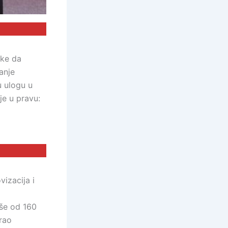
ike da
anje
u ulogu u
je u pravu:
izacija i
iše od 160
irao