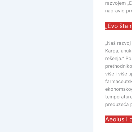
razvojem „E
napravio pr
„Evo šta 
„Naš razvoj 
Karpa, unuk
rešenja.“ P
prethodniko
više i više u
farmaceutsko
ekonomskog 
temperature
preduzeća p
Aeolus i 