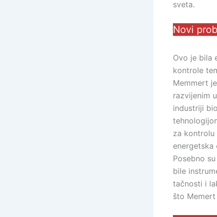
sveta.
Novi prob
Ovo je bila
kontrole te
Memmert je 
razvijenim 
industriji b
tehnologijo
za kontrolu 
energetska 
Posebno su 
bile instrum
tačnosti i l
što Memert 