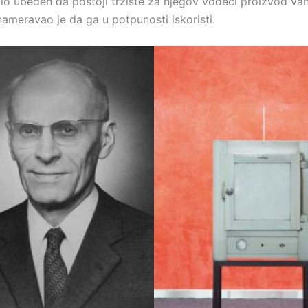
io ubeđen da postoji tržište za njegov vodeći proizvod va
ameravao je da ga u potpunosti iskoristi.