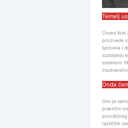
Temelj u
Crveni Krst
proizvede st
špriceva i 
suzbijanju 
sredinom 19
inostranstvo
Onda će
Ovo je samo
praktični o
porodičnog 
različitih z