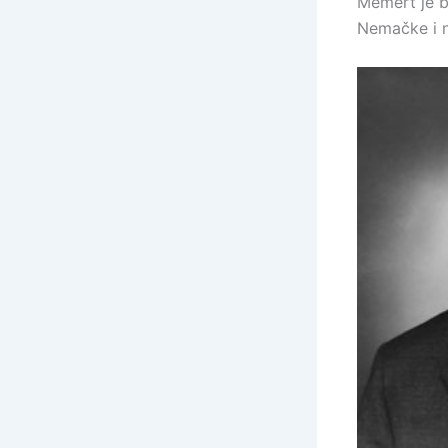
Memert je b
Nemačke i n