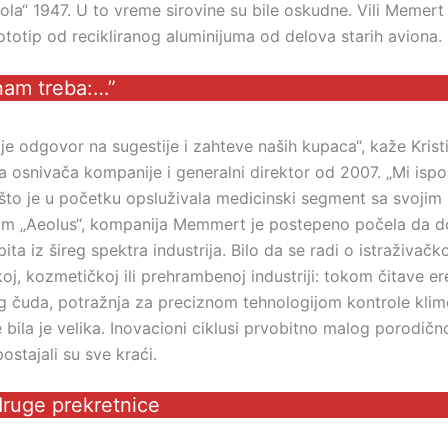
ola“ 1947. U to vreme sirovine su bile oskudne. Vili Memert
ototip od recikliranog aluminijuma od delova starih aviona.
nam treba:…”
je odgovor na sugestije i zahteve naših kupaca“, kaže Kristij
a osnivača kompanije i generalni direktor od 2007. „Mi isp
ošto je u početku opsluživala medicinski segment sa svojim
m „Aeolus“, kompanija Memmert je postepeno počela da do
pita iz šireg spektra industrija. Bilo da se radi o istraživačko
j, kozmetičkoj ili prehrambenoj industriji: tokom čitave er
čuda, potražnja za preciznom tehnologijom kontrole klime
 bila je velika. Inovacioni ciklusi prvobitno malog porodičn
ostajali su sve kraći.
druge prekretnice