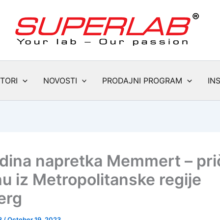
TORI
NOVOSTI
PRODAJNI PROGRAM
IN
dina napretka Memmert – pri
u iz Metropolitanske regije
erg
3
/
October 19, 2023