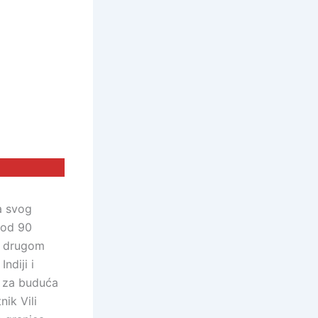
a svog
 od 90
na drugom
ndiji i
e za buduća
ik Vili