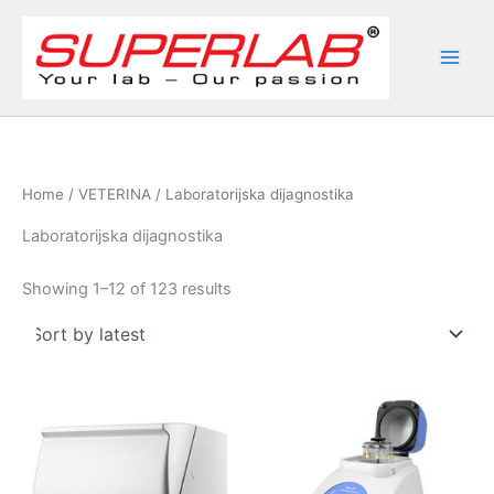
Skip
to
content
Home
/
VETERINA
/ Laboratorijska dijagnostika
Laboratorijska dijagnostika
Sorted
Showing 1–12 of 123 results
by
latest