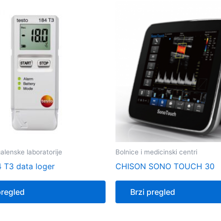
alenske laboratorije
Bolnice i medicinski centri
4 T3 data loger
CHISON SONO TOUCH 30
pregled
Brzi pregled