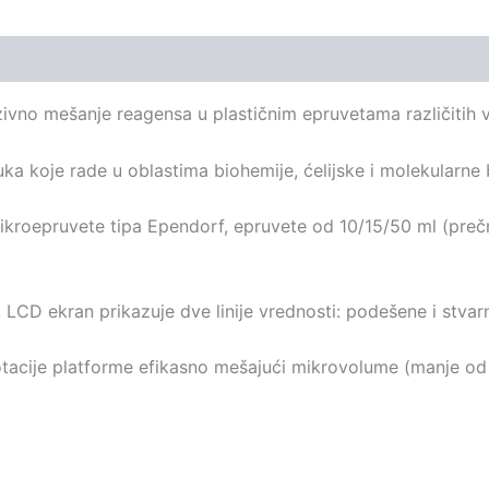
ivno mešanje reagensa u plastičnim epruvetama različitih ve
ka koje rade u oblastima biohemije, ćelijske i molekularne b
a mikroepruvete tipa Ependorf, epruvete od 10/15/50 ml (pr
LCD ekran prikazuje dve linije vrednosti: podešene i stvar
tacije platforme efikasno mešajući mikrovolume (manje od