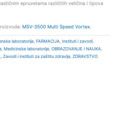
stičnim epruvetama različitih veličina i tipova
proizvoda:
MSV-3500 Multi Speed Vortex
.
enske laboratorije
,
FARMACIJA
,
Instituti i zavodi
,
a
,
Medicinske laboratorije
,
OBRAZOVANJE I NAUKA
,
A
,
Zavodi i instituti za zaštitu zdravlja
,
ZDRAVSTVO