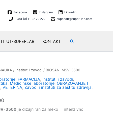
Facebook
Instagram
Linkedin
+381 (0) 11 22 22 222
superlab@super-lab.com
Search
STITUT-SUPERLAB
KONTAKT
 NAUKA
/
Instituti i zavodi
/ BIOSAN: MSV-3500
ratorije
,
FARMACIJA
,
Instituti i zavodi
,
tika
,
Medicinske laboratorije
,
OBRAZOVANJE I
d
,
VETERINA
,
Zavodi i instituti za zaštitu zdravlja
,
00
V-3500
je dizajniran za meko ili intenzivno