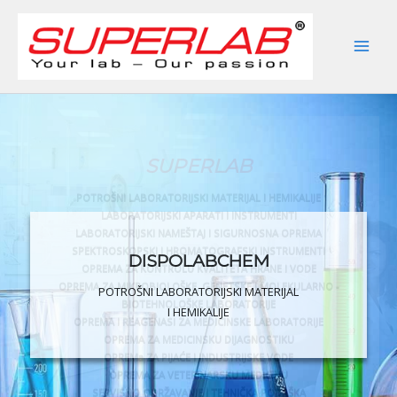
Skip
to
content
DISPOLABCHEM
POTROŠNI LABORATORIJSKI MATERIJAL
I HEMIKALIJE