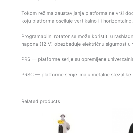
Tokom režima zaustavljanja platforma ne vrši doda
koju platforma osciluje vertikalno ili horizontalno.
Programabilni rotator se može koristiti u rashlad
napona (12 V) obezbeđuje električnu sigurnost u
PRS — platforme serije su opremljene univerzalnim
PRSC — platforme serije imaju metalne stezaljke 
Related products