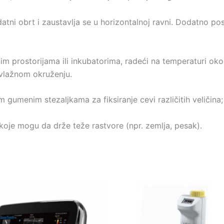
tni obrt i zaustavlja se u horizontalnoj ravni. Dodatno po
nim prostorijama ili inkubatorima, radeći na temperaturi o
 vlažnom okruženju.
 gumenim stezaljkama za fiksiranje cevi različitih veličina;
koje mogu da drže teže rastvore (npr. zemlja, pesak).