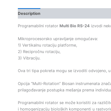
Description
Kontakt
Programabilni rotator
Multi Bio RS-24
izvodi nek
Mikroprocesorsko upravljanje omogućava:
1) Vertikalnu rotaciju platforme,
2) Recipročnu rotaciju,
3) Vibraciju.
Ova tri tipa pokreta mogu se izvoditi odvojeno, u 
Opcija “Multi-Rotation” Biosan instrumenata znača
prilagođavanje postupka mešanja prema individu
Programabilni rotator se može koristiti za različi
i homogenizaciju bioloških komponenti u rastvorim