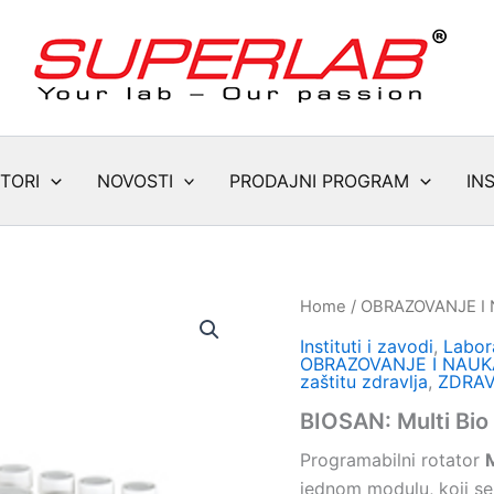
TORI
NOVOSTI
PRODAJNI PROGRAM
IN
Home
/
OBRAZOVANJE I
Instituti i zavodi
,
Labora
OBRAZOVANJE I NAUK
zaštitu zdravlja
,
ZDRA
BIOSAN: Multi Bio
Programabilni rotator
jednom modulu, koji se 