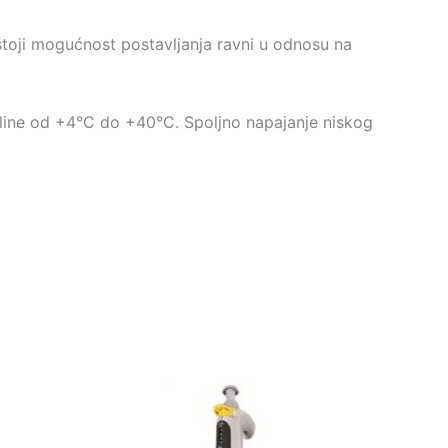
stoji mogućnost postavljanja ravni u odnosu na
koline od +4°C do +40°C. Spoljno napajanje niskog