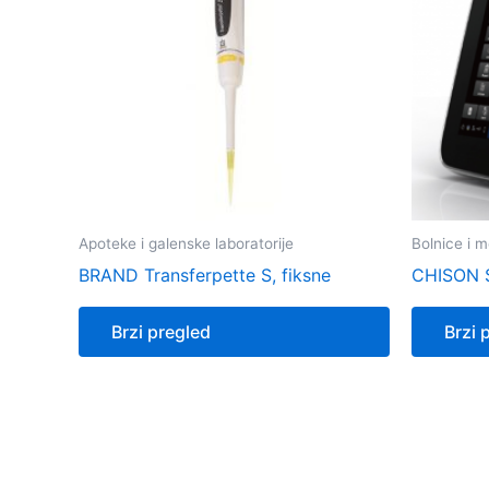
Apoteke i galenske laboratorije
Bolnice i m
BRAND Transferpette S, fiksne
CHISON 
Brzi pregled
Brzi 