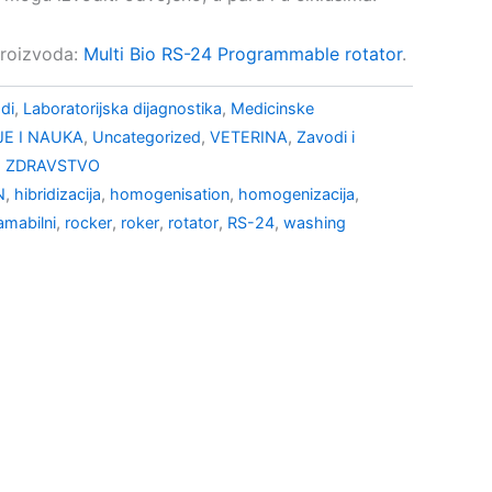
proizvoda:
Multi Bio RS-24 Programmable rotator
.
odi
,
Laboratorijska dijagnostika
,
Medicinske
E I NAUKA
,
Uncategorized
,
VETERINA
,
Zavodi i
,
ZDRAVSTVO
N
,
hibridizacija
,
homogenisation
,
homogenizacija
,
amabilni
,
rocker
,
roker
,
rotator
,
RS-24
,
washing