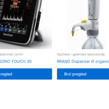
edicinski centri
Apoteke i galenske laboratorije
SONO TOUCH 30
BRAND Dispenzer III organic,
pregled
Brzi pregled