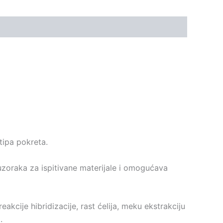
tipa pokreta.
uzoraka za ispitivane materijale i omogućava
kcije hibridizacije, rast ćelija, meku ekstrakciju
.