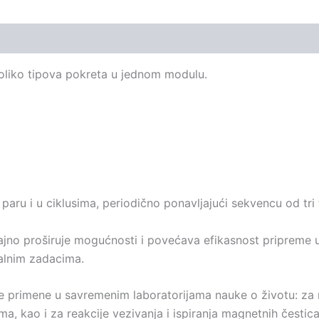
oliko tipova pokreta u jednom modulu.
paru i u ciklusima, periodično ponavljajući sekvencu od tri 
jno proširuje mogućnosti i povećava efikasnost pripreme 
alnim zadacima.
te primene u savremenim laboratorijama nauke o životu: za rea
a, kao i za reakcije vezivanja i ispiranja magnetnih čestica