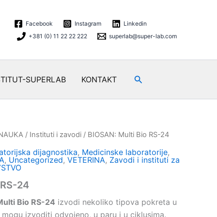
Facebook
Instagram
Linkedin
+381 (0) 11 22 22 222
superlab@super-lab.com
Search
STITUT-SUPERLAB
KONTAKT
 NAUKA
/
Instituti i zavodi
/ BIOSAN: Multi Bio RS-24
torijska dijagnostika
,
Medicinske laboratorije
,
A
,
Uncategorized
,
VETERINA
,
Zavodi i instituti za
VSTVO
 RS-24
Multi Bio RS-24
izvodi nekoliko tipova pokreta u
mogu izvoditi odvojeno, u paru i u ciklusima.