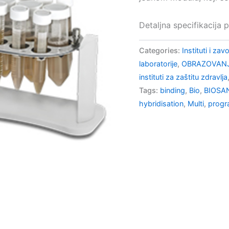
Detaljna specifikacija 
Categories:
Instituti i zav
laboratorije
,
OBRAZOVANJ
instituti za zaštitu zdravlja
Tags:
binding
,
Bio
,
BIOSA
hybridisation
,
Multi
,
progr