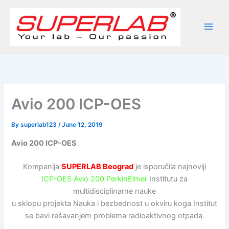
Skip
to
content
Avio 200 ICP-OES
By
superlab123
/
June 12, 2019
Avio 200 ICP-OES
Kompanija
SUPERLAB Beograd
je isporučila najnoviji
ICP-OES Avio 200 PerkinElmer
Institutu za
multidisciplinarne nauke
u sklopu projekta Nauka i bezbednost u okviru koga Institut
se bavi rešavanjem problema radioaktivnog otpada.