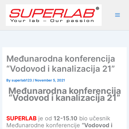
Skip
to
content
Međunarodna konferencija
“Vodovod i kanalizacija 21”
By
superlab123
/
November 5, 2021
Međunarodna konferencija
“Vodovod i kanalizacija 21”
SUPERLAB
je od
12-15.10
bio učesnik
Međunarodne konferencije
“Vodovod i