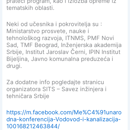
prateći program, kao i izložba opreme iz
tematskih oblasti.
Neki od učesnika i pokrovitelja su :
Ministarstvo prosvete, nauke i
tehnološkog razvoja, ITNMS, PMF Novi
Sad, TMF Beograd, Inženjerska akademija
Srbije, Institut Jaroslav Černi, IPIN Institut
Bijeljina, Javno komunalna preduzeća i
drugi.
Za dodatne info pogledajte stranicu
organizatora SITS – Savez inžinjera i
tehničara Srbije
https://m.facebook.com/Me%C4%91unaro
dna-konferencija-Vodovod-i
-kanalizacija-
100168212463844/