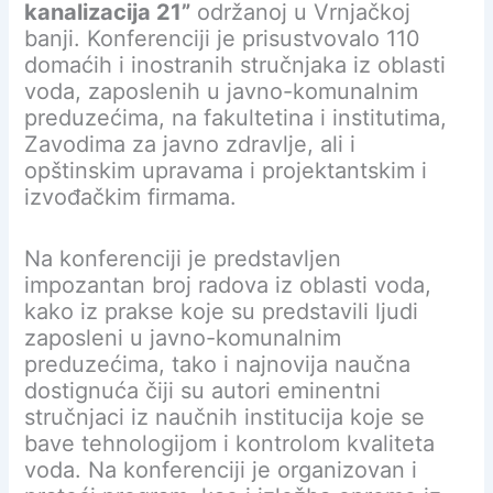
kanalizacija 21”
održanoj u Vrnjačkoj
banji. Konferenciji je prisustvovalo 110
domaćih i inostranih stručnjaka iz oblasti
voda, zaposlenih u javno-komunalnim
preduzećima, na fakultetina i institutima,
Zavodima za javno zdravlje, ali i
opštinskim upravama i projektantskim i
izvođačkim firmama.
Na konferenciji je predstavljen
impozantan broj radova iz oblasti voda,
kako iz prakse koje su predstavili ljudi
zaposleni u javno-komunalnim
preduzećima, tako i najnovija naučna
dostignuća čiji su autori eminentni
stručnjaci iz naučnih institucija koje se
bave tehnologijom i kontrolom kvaliteta
voda. Na konferenciji je organizovan i