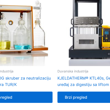
ndustrija
Duvanska industrija
 skruber za neutralizaciju
KJELDATHERM® KTL40s, Ge
ara TUR/K
uređaj za digestiju sa liftom
pregled
Brzi pregled