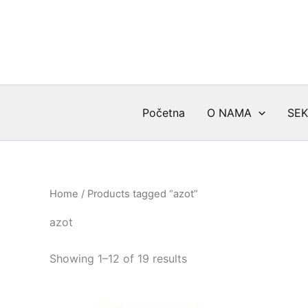
Skip
to
content
Početna
O NAMA
SEK
Home
/ Products tagged “azot”
azot
Sorted
Showing 1–12 of 19 results
by
latest