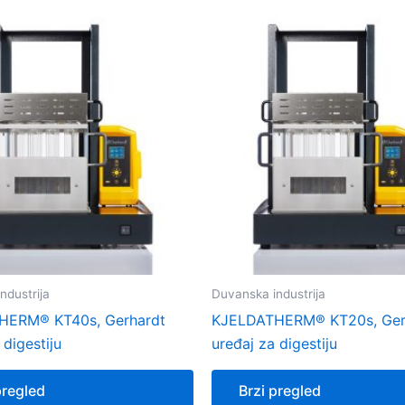
ndustrija
Duvanska industrija
HERM® KT40s, Gerhardt
KJELDATHERM® KT20s, Ger
 digestiju
uređaj za digestiju
pregled
Brzi pregled