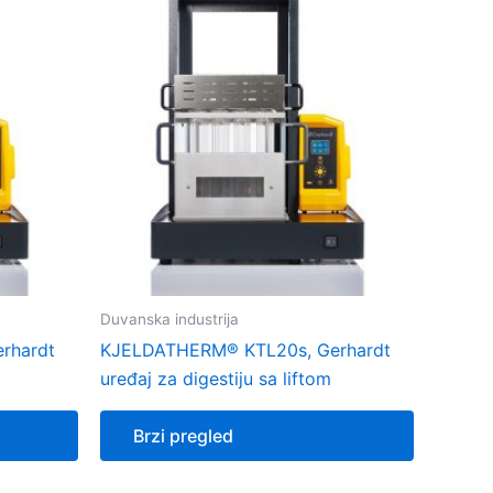
Duvanska industrija
rhardt
KJELDATHERM® KTL20s, Gerhardt
uređaj za digestiju sa liftom
Brzi pregled