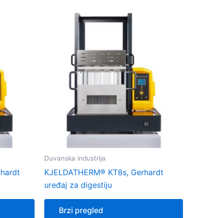
Duvanska industrija
hardt
KJELDATHERM® KT8s, Gerhardt
uređaj za digestiju
Brzi pregled