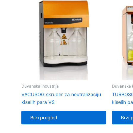
Duvanska industrija
Duvanska i
VACUSOG skruber za neutralizaciju
TURBOSOG
kiselih para VS
kiselih p
Brzi pregled
Brzi 