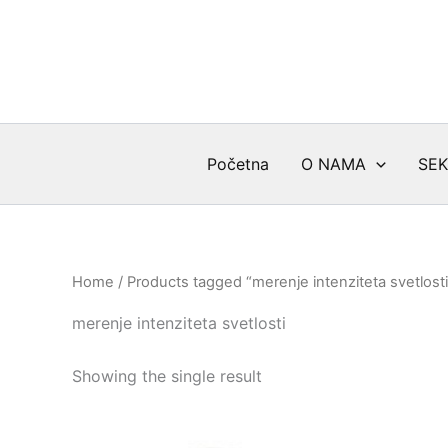
Skip
to
content
Početna
O NAMA
SEK
Home
/ Products tagged “merenje intenziteta svetlosti
merenje intenziteta svetlosti
Showing the single result