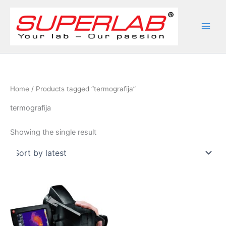
Skip
to
content
Home
/ Products tagged “termografija”
termografija
Showing the single result