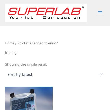
Skip
to
content
Home
/ Products tagged “trening”
trening
Showing the single result