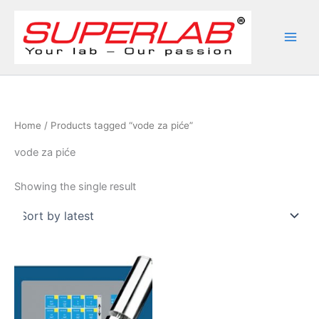
Skip
to
content
Home
/ Products tagged “vode za piće”
vode za piće
Showing the single result