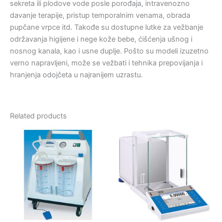
sekreta ili plodove vode posle porođaja, intravenozno
davanje terapije, pristup temporalnim venama, obrada
pupčane vrpce itd. Takođe su dostupne lutke za vežbanje
održavanja higijene i nege kože bebe, ćišćenja ušnog i
nosnog kanala, kao i usne duplje. Pošto su modeli izuzetno
verno napravljeni, može se vežbati i tehnika prepovijanja i
hranjenja odojčeta u najranijem uzrastu.
Related products