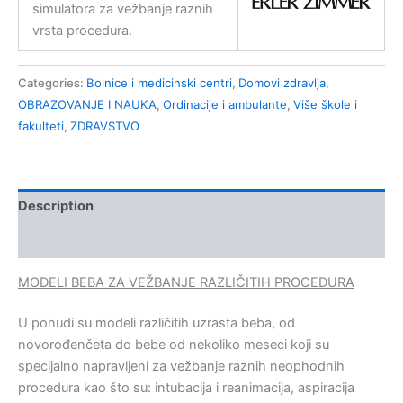
simulatora za vežbanje raznih
vrsta procedura.
Categories:
Bolnice i medicinski centri
,
Domovi zdravlja
,
OBRAZOVANJE I NAUKA
,
Ordinacije i ambulante
,
Više škole i
fakulteti
,
ZDRAVSTVO
Description
Kontakt
MODELI BEBA ZA VEŽBANJE RAZLIČITIH PROCEDURA
U ponudi su modeli različitih uzrasta beba, od
novorođenčeta do bebe od nekoliko meseci koji su
specijalno napravljeni za vežbanje raznih neophodnih
procedura kao što su: intubacija i reanimacija, aspiracija