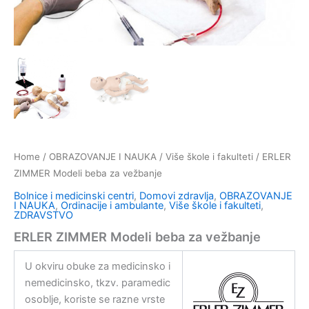
Home
/
OBRAZOVANJE I NAUKA
/
Više škole i fakulteti
/ ERLER
ZIMMER Modeli beba za vežbanje
Bolnice i medicinski centri
,
Domovi zdravlja
,
OBRAZOVANJE
I NAUKA
,
Ordinacije i ambulante
,
Više škole i fakulteti
,
ZDRAVSTVO
ERLER ZIMMER Modeli beba za vežbanje
U okviru obuke za medicinsko i
nemedicinsko, tkzv. paramedic
osoblje, koriste se razne vrste