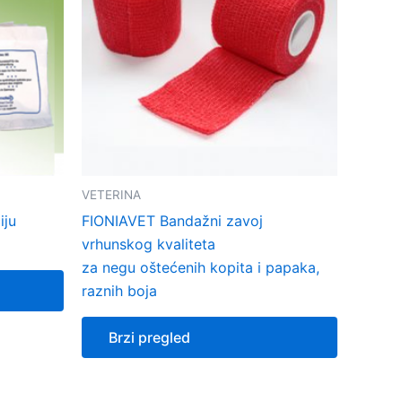
VETERINA
iju
FIONIAVET Bandažni zavoj
vrhunskog kvaliteta
za negu oštećenih kopita i papaka,
raznih boja
Brzi pregled