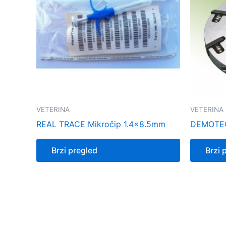
VETERINA
VETERINA
REAL TRACE Mikročip 1.4×8.5mm
DEMOTEC
Brzi pregled
Brzi 