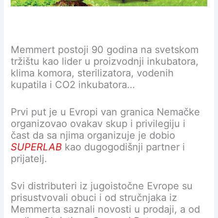
Memmert postoji 90 godina na svetskom
tržištu kao lider u proizvodnji inkubatora,
klima komora, sterilizatora, vodenih
kupatila i CO2 inkubatora…
Prvi put je u Evropi van granica Nemačke
organizovao ovakav skup i privilegiju i
čast da sa njima organizuje je dobio
SUPERLAB
kao dugogodišnji partner i
prijatelj.
Svi distributeri iz jugoistočne Evrope su
prisustvovali obuci i od stručnjaka iz
Memmerta saznali novosti u prodaji, a od