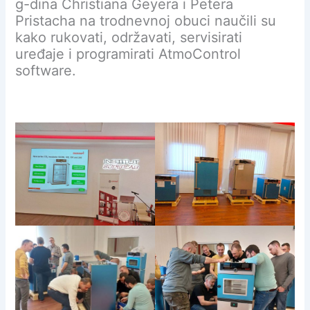
g-dina Christiana Geyera i Petera
Pristacha na trodnevnoj obuci naučili su
kako rukovati, održavati, servisirati
uređaje i programirati AtmoControl
software.