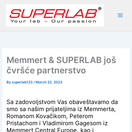
Skip
to
content
Memmert & SUPERLAB još
čvršće partnerstvo
By
superlab123
/
March 22, 2023
Sa zadovoljstvom Vas obaveštavamo da
smo sa našim prijateljima iz Memmerta,
Romanom Kovačikom, Peterom
Pristachom i Vladimirom Gagesom iz
Memmert Central Europe, kao i