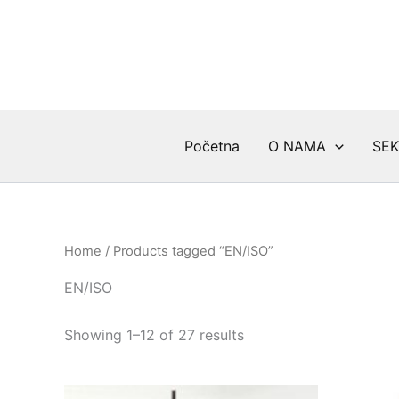
Skip
to
content
Početna
O NAMA
SEK
Home
/ Products tagged “EN/ISO”
EN/ISO
Sorted
Showing 1–12 of 27 results
by
latest