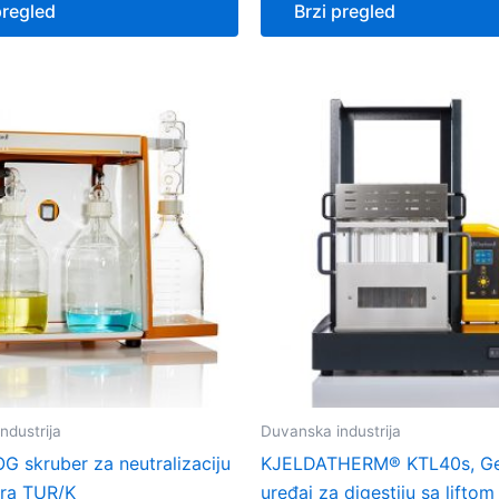
pregled
Brzi pregled
ndustrija
Duvanska industrija
 skruber za neutralizaciju
KJELDATHERM® KTL40s, Ge
ara TUR/K
uređaj za digestiju sa liftom