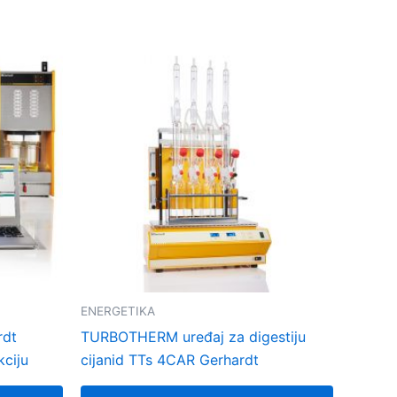
ENERGETIKA
rdt
TURBOTHERM uređaj za digestiju
kciju
cijanid TTs 4CAR Gerhardt