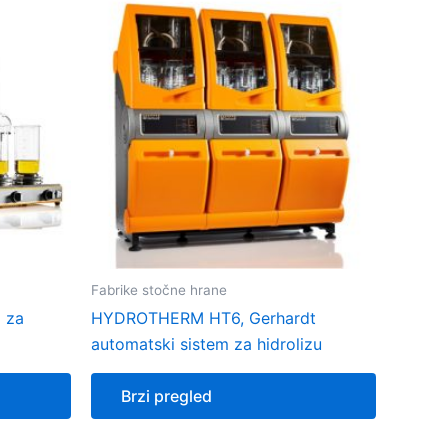
Fabrike stočne hrane
a za
HYDROTHERM HT6, Gerhardt
automatski sistem za hidrolizu
Brzi pregled