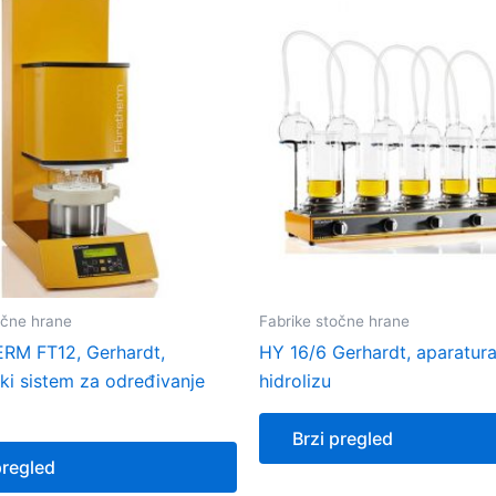
očne hrane
Fabrike stočne hrane
RM FT12, Gerhardt,
HY 16/6 Gerhardt, aparatur
ki sistem za određivanje
hidrolizu
Brzi pregled
pregled