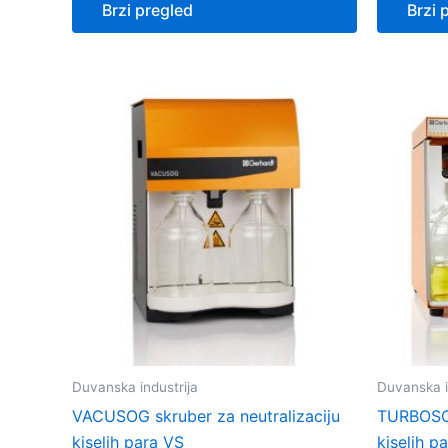
Brzi pregled
Brzi 
Duvanska industrija
Duvanska i
VACUSOG skruber za neutralizaciju
TURBOSOG
kiselih para VS
kiselih p