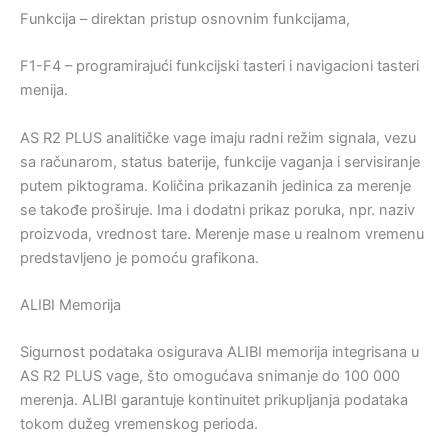
Funkcija – direktan pristup osnovnim funkcijama,
F1-F4 – programirajući funkcijski tasteri i navigacioni tasteri
menija.
AS R2 PLUS analitičke vage imaju radni režim signala, vezu
sa računarom, status baterije, funkcije vaganja i servisiranje
putem piktograma. Količina prikazanih jedinica za merenje
se takođe proširuje. Ima i dodatni prikaz poruka, npr. naziv
proizvoda, vrednost tare. Merenje mase u realnom vremenu
predstavljeno je pomoću grafikona.
ALIBI Memorija
Sigurnost podataka osigurava ALIBI memorija integrisana u
AS R2 PLUS vage, što omogućava snimanje do 100 000
merenja. ALIBI garantuje kontinuitet prikupljanja podataka
tokom dužeg vremenskog perioda.