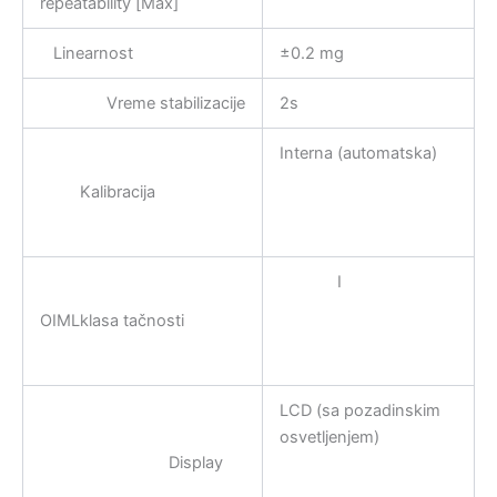
repeatability [Max]
Linearnost
±0.2 mg
Vreme stabilizacije
2s
Interna (automatska)
Kalibracija
I
OIMLklasa tačnosti
LCD (sa pozadinskim
osvetljenjem)
Display