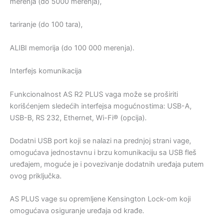
merenja (do 5000 merenja),
tariranje (do 100 tara),
ALIBI memorija (do 100 000 merenja).
Interfejs komunikacija
Funkcionalnost AS R2 PLUS vaga može se proširiti
korišćenjem sledećih interfejsa mogućnostima: USB-A,
USB-B, RS 232, Ethernet, Wi-Fi® (opcija).
Dodatni USB port koji se nalazi na prednjoj strani vage,
omogućava jednostavnu i brzu komunikaciju sa USB fleš
uređajem, moguće je i povezivanje dodatnih uređaja putem
ovog priključka.
AS PLUS vage su opremljene Kensington Lock-om koji
omogućava osiguranje uređaja od krađe.