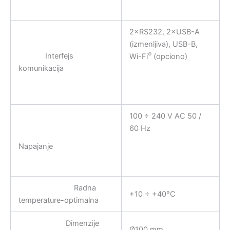
2×RS232, 2×USB-A
(izmenljiva), USB-B,
®
Interfejs
Wi-Fi
(opciono)
komunikacija
100 ÷ 240 V AC 50 /
60 Hz
Napajanje
Radna
+10 ÷ +40°C
temperature-optimalna
Dimenzije
Ø100 mm