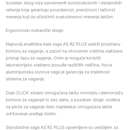
izuzetan zbog niza savremenih konstrukcionih i sistemskih
rešenja koja garantuju pouzdanost, preciznost i tačnost
merenja koji će učinićiniti svakodnevno merenje lakšim.
Ergonomski mehanički dizajn
Najnoviji analitička bala vaga AS R2 PLUS sadrži prostranu
komoru za vaganje, a zazori na otvorenim vratima olakšava
pristup tasu za vaganje. Ovim je moguće koristiti
laboratorijsko stakleno posuđe različitih veličina. Nova
aluminijumska osnova vage je garancija za stabilnost
sistema za vaganje.
Dual-CLICK sistem omogućava lakšu montažu i demontažu
komore za vaganjei to bez alata, a poseban dizajn vodilica
za ploče za vaganje (bez naplataka) omogućava lakše
održavanje uređaja čistim.
Standardne vage AS R2 PLUS opremljene su uređajem za