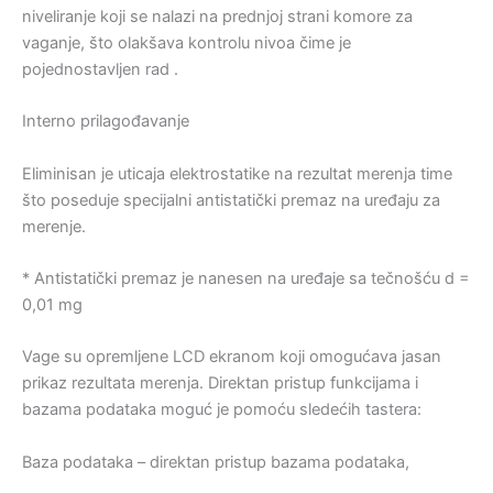
niveliranje koji se nalazi na prednjoj strani komore za
vaganje, što olakšava kontrolu nivoa čime je
pojednostavljen rad .
Interno prilagođavanje
Eliminisan je uticaja elektrostatike na rezultat merenja time
što poseduje specijalni antistatički premaz na uređaju za
merenje.
* Antistatički premaz je nanesen na uređaje sa tečnošću d =
0,01 mg
Vage su opremljene LCD ekranom koji omogućava jasan
prikaz rezultata merenja. Direktan pristup funkcijama i
bazama podataka moguć je pomoću sledećih tastera:
Baza podataka – direktan pristup bazama podataka,