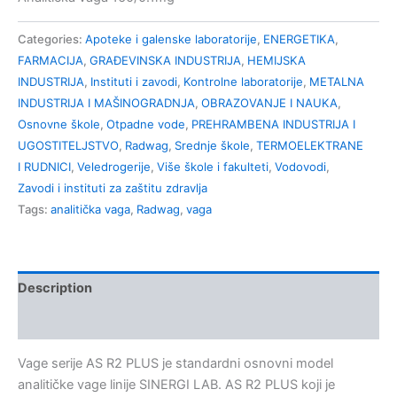
Categories:
Apoteke i galenske laboratorije
,
ENERGETIKA
,
FARMACIJA
,
GRAĐEVINSKA INDUSTRIJA
,
HEMIJSKA
INDUSTRIJA
,
Instituti i zavodi
,
Kontrolne laboratorije
,
METALNA
INDUSTRIJA I MAŠINOGRADNJA
,
OBRAZOVANJE I NAUKA
,
Osnovne škole
,
Otpadne vode
,
PREHRAMBENA INDUSTRIJA I
UGOSTITELJSTVO
,
Radwag
,
Srednje škole
,
TERMOELEKTRANE
I RUDNICI
,
Veledrogerije
,
Više škole i fakulteti
,
Vodovodi
,
Zavodi i instituti za zaštitu zdravlja
Tags:
analitička vaga
,
Radwag
,
vaga
Description
kontakt
Vage serije AS R2 PLUS je standardni osnovni model
analitičke vage linije SINERGI LAB. AS R2 PLUS koji je