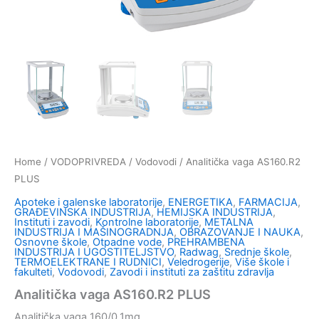
Home
/
VODOPRIVREDA
/
Vodovodi
/ Analitička vaga AS160.R2
PLUS
Apoteke i galenske laboratorije
,
ENERGETIKA
,
FARMACIJA
,
GRAĐEVINSKA INDUSTRIJA
,
HEMIJSKA INDUSTRIJA
,
Instituti i zavodi
,
Kontrolne laboratorije
,
METALNA
INDUSTRIJA I MAŠINOGRADNJA
,
OBRAZOVANJE I NAUKA
,
Osnovne škole
,
Otpadne vode
,
PREHRAMBENA
INDUSTRIJA I UGOSTITELJSTVO
,
Radwag
,
Srednje škole
,
TERMOELEKTRANE I RUDNICI
,
Veledrogerije
,
Više škole i
fakulteti
,
Vodovodi
,
Zavodi i instituti za zaštitu zdravlja
Analitička vaga AS160.R2 PLUS
Analitička vaga 160/0.1mg