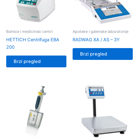
Bolnice i medicinski centri
Apoteke i galenske laboratorije
HETTICH Centrifuga EBA
RADWAG XA / AS – 3Y
200
Brzi pregled
Brzi pregled