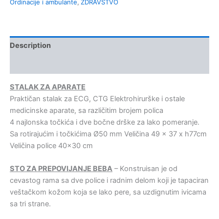
Ordinacije i ambulante
,
ZDRAVSTVO
Description
Kontakt
STALAK ZA APARATE
Praktičan stalak za ECG, CTG Elektrohirurške i ostale
medicinske aparate, sa različitim brojem polica
4 najlonska točkića i dve bočne drške za lako pomeranje.
Sa rotirajućim i točkićima Ø50 mm Veličina 49 x 37 x h77cm
Veličina police 40×30 cm
STO ZA PREPOVIJANJE BEBA
– Konstruisan je od
cevastog rama sa dve police i radnim delom koji je tapaciran
veštačkom kožom koja se lako pere, sa uzdignutim ivicama
sa tri strane.