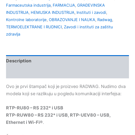
Farmaceutska industrija
,
FARMACIJA
,
GRAĐEVINSKA
INDUSTRIJA
,
HEMIJSKA INDUSTRIJA
,
Instituti i zavodi
,
Kontrolne laboratorije
,
OBRAZOVANJE I NAUKA
,
Radwag
,
TERMOELEKTRANE I RUDNICI
,
Zavodi i instituti za zaštitu
zdravlja
Description
Kontakt;
Ovo je prvi štampač koji je proizveo RADWAG. Nudimo dva
modela koji se razlikuju u pogledu komunikaciji interfejsa:
RTP-RU80 – RS 232* i USB
RTP-RUW80 – RS 232* i USB, RTP-UEV80 – USB,
Ethernet i Wi-Fi®
.