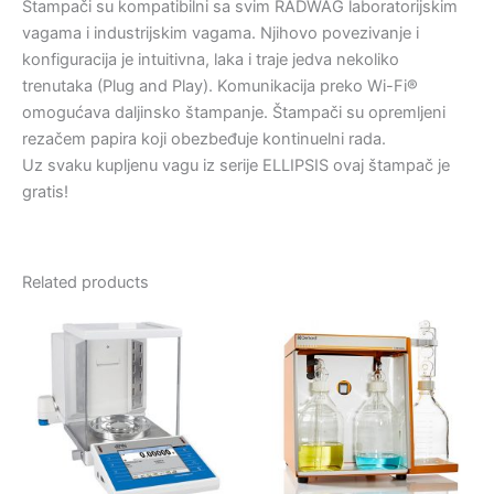
Štampači su kompatibilni sa svim RADWAG laboratorijskim
vagama i industrijskim vagama. Njihovo povezivanje i
konfiguracija je intuitivna, laka i traje jedva nekoliko
trenutaka (Plug and Play). Komunikacija preko Wi-Fi®
omogućava daljinsko štampanje. Štampači su opremljeni
rezačem papira koji obezbeđuje kontinuelni rada.
Uz svaku kupljenu vagu iz serije ELLIPSIS ovaj štampač je
gratis!
Related products