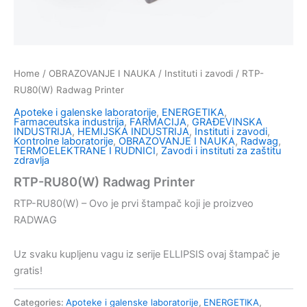
Home
/
OBRAZOVANJE I NAUKA
/
Instituti i zavodi
/ RTP-
RU80(W) Radwag Printer
Apoteke i galenske laboratorije
,
ENERGETIKA
,
Farmaceutska industrija
,
FARMACIJA
,
GRAĐEVINSKA
INDUSTRIJA
,
HEMIJSKA INDUSTRIJA
,
Instituti i zavodi
,
Kontrolne laboratorije
,
OBRAZOVANJE I NAUKA
,
Radwag
,
TERMOELEKTRANE I RUDNICI
,
Zavodi i instituti za zaštitu
zdravlja
RTP-RU80(W) Radwag Printer
RTP-RU80(W) – Ovo je prvi štampač koji je proizveo
RADWAG
Uz svaku kupljenu vagu iz serije ELLIPSIS ovaj štampač je
gratis!
Categories:
Apoteke i galenske laboratorije
,
ENERGETIKA
,