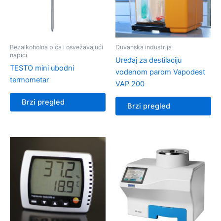
Bezalkoholna pića i osvežavajući
Duvanska industrija
napici
Uređaj za destilaciju
TESTO mini ubodni
vodenom parom Vapodest
termometar
VAP 200
Brzi pregled
Brzi pregled