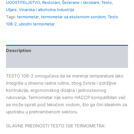
UGOSTITELJSTVO
,
Restorani
,
Šećerane i skrobare
,
Testo
,
Uljare
,
Vinarska i alkoholna industrija
Tags:
termometar
,
termometar sa eksternom sondom
,
Testo
108-2
,
ubodni termometar
Description
Kontakt
TESTO 108-2 omogućava da se merenje temperature lako
integriše u dnevne radne rutine, zbog čvrste i izdržljive
kontrukcije, ergonomskog dizajna i jednostavnog
rukovanja. Termometar nije samo HACCP kompatibilan već
se može oprati pod tekućom vodom, što ga čini idealnim za
upotrebu u prehrambenom sektoru.
GLAVNE PREDNOSTI TESTO 108 TERMOMETRA: