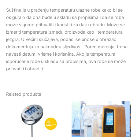
Suština je u praćenju temperaturu ulazne robe kako bi se
osiguralo da ona bude u skladu sa propisima i da se roba
može sigurno prihvatiti i koristiti za dalju obradu. Može se
izmeriti temperatura između proizvoda kao i temperatura
jezgra. U većini slučajeva, podaci se unose u obrazac i
dokumentuju za naknadnu sljedivost. Pored merenja, treba
navesti datum, vrieme i korisnika. Ako je temperatura
isporučene robe u skladu sa propisima, ova roba se može
prihvatiti i obraditi.
Related products