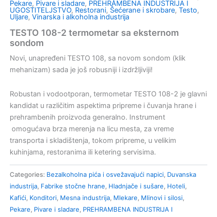
Pekare
,
Pivare i sladare
,
PREHRAMBENA INDUSTRIJA I
UGOSTITELJSTVO
,
Restorani
,
Šećerane i skrobare
,
Testo
,
Uljare
,
Vinarska i alkoholna industrija
TESTO 108-2 termometar sa eksternom
sondom
Novi, unapređeni TESTO 108, sa novom sondom (klik
mehanizam) sada je još robusniji i izdržljiviji!
Robustan i vodootporan, termometar TESTO 108-2 je glavni
kandidat u različitim aspektima pripreme i čuvanja hrane i
prehrambenih proizvoda generalno. Instrument
omogućava brza merenja na licu mesta, za vreme
transporta i skladištenja, tokom pripreme, u velikim
kuhinjama, restoranima ili ketering servisima.
Categories:
Bezalkoholna pića i osvežavajući napici
,
Duvanska
industrija
,
Fabrike stočne hrane
,
Hladnjače i sušare
,
Hoteli
,
Kafići
,
Konditori
,
Mesna industrija
,
Mlekare
,
Mlinovi i silosi
,
Pekare
,
Pivare i sladare
,
PREHRAMBENA INDUSTRIJA I