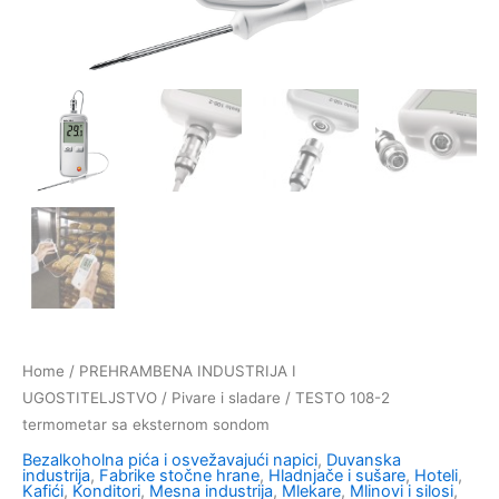
Home
/
PREHRAMBENA INDUSTRIJA I
UGOSTITELJSTVO
/
Pivare i sladare
/ TESTO 108-2
termometar sa eksternom sondom
Bezalkoholna pića i osvežavajući napici
,
Duvanska
industrija
,
Fabrike stočne hrane
,
Hladnjače i sušare
,
Hoteli
,
Kafići
,
Konditori
,
Mesna industrija
,
Mlekare
,
Mlinovi i silosi
,