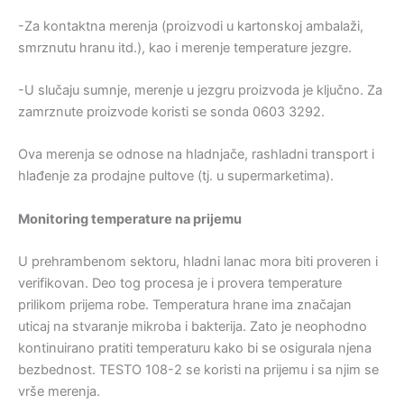
-Za kontaktna merenja (proizvodi u kartonskoj ambalaži,
smrznutu hranu itd.), kao i merenje temperature jezgre.
-U slučaju sumnje, merenje u jezgru proizvoda je ključno. Za
zamrznute proizvode koristi se sonda 0603 3292.
Ova merenja se odnose na hladnjače, rashladni transport i
hlađenje za prodajne pultove (tj. u supermarketima).
Monitoring temperature na prijemu
U prehrambenom sektoru, hladni lanac mora biti proveren i
verifikovan. Deo tog procesa je i provera temperature
prilikom prijema robe. Temperatura hrane ima značajan
uticaj na stvaranje mikroba i bakterija. Zato je neophodno
kontinuirano pratiti temperaturu kako bi se osigurala njena
bezbednost. TESTO 108-2 se koristi na prijemu i sa njim se
vrše merenja.