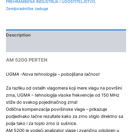
PREHRAMBENA INDUSTRIJA I UGOSTITELJSTVO
,
Zemljoradničke zaduge
Description
Kontakt
AM 5200 PERTEN
UGMA -Nova tehnologija – poboljšana tačnost
Za razliku od ostalih vlagomera koji mere vlagu na površini
zrna, UGMA – tehnologija visoke frekvencije od 150 MHz
stiže do svakog pojedinačnog zrna!
Odlična kompenzacija površinske vlage – prikazuje
podjednako tačne rezultate kako za zrno stiglo direktno sa
polja tako i za toplo zrno iz sušnice.
AM 5200 je vodeći analizator vlage i zvanično odobren u