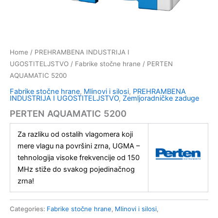
Home
/
PREHRAMBENA INDUSTRIJA I
UGOSTITELJSTVO
/
Fabrike stočne hrane
/ PERTEN
AQUAMATIC 5200
Fabrike stočne hrane
,
Mlinovi i silosi
,
PREHRAMBENA
INDUSTRIJA I UGOSTITELJSTVO
,
Zemljoradničke zaduge
PERTEN AQUAMATIC 5200
Za razliku od ostalih vlagomera koji
mere vlagu na površini zrna, UGMA –
tehnologija visoke frekvencije od 150
MHz stiže do svakog pojedinačnog
zrna!
Categories:
Fabrike stočne hrane
,
Mlinovi i silosi
,