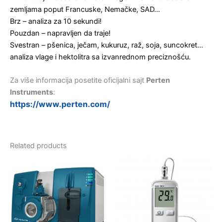
zemljama poput Francuske, Nemačke, SAD…
Brz – analiza za 10 sekundi!
Pouzdan – napravljen da traje!
Svestran – pšenica, ječam, kukuruz, raž, soja, suncokret…
analiza vlage i hektolitra sa izvanrednom preciznošću.
Za više informacija posetite oficijalni sajt
Perten
Instruments
:
https://www.perten.com/
Related products