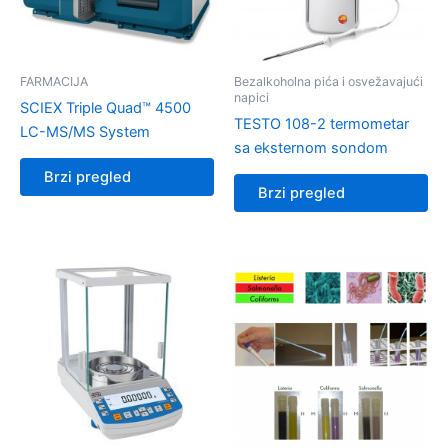
FARMACIJA
Bezalkoholna pića i osvežavajući
napici
SCIEX Triple Quad™ 4500
TESTO 108-2 termometar
LC-MS/MS System
sa eksternom sondom
Brzi pregled
Brzi pregled