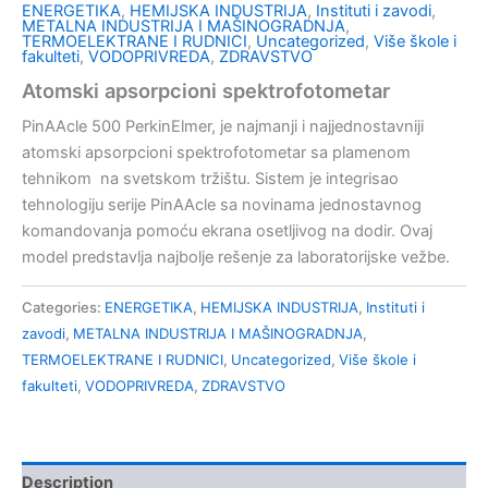
ENERGETIKA
,
HEMIJSKA INDUSTRIJA
,
Instituti i zavodi
,
METALNA INDUSTRIJA I MAŠINOGRADNJA
,
TERMOELEKTRANE I RUDNICI
,
Uncategorized
,
Više škole i
fakulteti
,
VODOPRIVREDA
,
ZDRAVSTVO
Atomski apsorpcioni spektrofotometar
PinAAcle 500 PerkinElmer, je najmanji i najjednostavniji
atomski apsorpcioni spektrofotometar sa plamenom
tehnikom na svetskom tržištu. Sistem je integrisao
tehnologiju serije PinAAcle sa novinama jednostavnog
komandovanja pomoću ekrana osetljivog na dodir. Ovaj
model predstavlja najbolje rešenje za laboratorijske vežbe.
Categories:
ENERGETIKA
,
HEMIJSKA INDUSTRIJA
,
Instituti i
zavodi
,
METALNA INDUSTRIJA I MAŠINOGRADNJA
,
TERMOELEKTRANE I RUDNICI
,
Uncategorized
,
Više škole i
fakulteti
,
VODOPRIVREDA
,
ZDRAVSTVO
Description