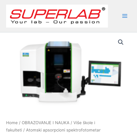
Skip
to
content
Home
/
OBRAZOVANJE I NAUKA
/
Više škole i
fakulteti
/ Atomski apsorpcioni spektrofotometar