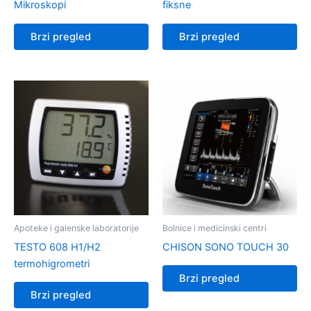
Mikroskopi
fiksne
Brzi pregled
Brzi pregled
Apoteke i galenske laboratorije
Bolnice i medicinski centri
TESTO 608 H1/H2
CHISON SONO TOUCH 30
termohigrometri
Brzi pregled
Brzi pregled