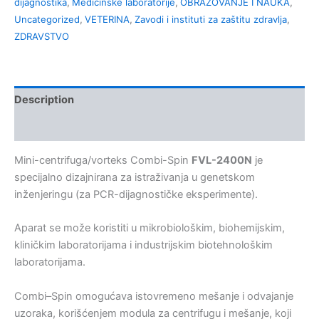
dijagnostika
,
Medicinske laboratorije
,
OBRAZOVANJE I NAUKA
,
Uncategorized
,
VETERINA
,
Zavodi i instituti za zaštitu zdravlja
,
ZDRAVSTVO
Description
Kontakt
Mini-centrifuga/vorteks Combi-Spin
FVL-2400N
je
specijalno dizajnirana za istraživanja u genetskom
inženjeringu (za PCR-dijagnostičke eksperimente).
Aparat se može koristiti u mikrobiološkim, biohemijskim,
kliničkim laboratorijama i industrijskim biotehnološkim
laboratorijama.
Combi–Spin omogućava istovremeno mešanje i odvajanje
uzoraka, korišćenjem modula za centrifugu i mešanje, koji