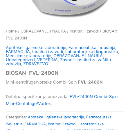
Home
/
OBRAZOVANJE I NAUKA
/
Instituti i zavodi
/ BIOSAN:
FVL-2400N
Apoteke i galenske laboratorije
,
Farmaceutska industrija
,
FARMACIJA
,
Instituti i zavodi
,
Laboratorijska dijagnostika
,
Medicinske laboratorije
,
OBRAZOVANJE I NAUKA
,
Uncategorized
,
VETERINA
,
Zavodi i instituti za zaštitu
zdravlja
,
ZDRAVSTVO
BIOSAN: FVL-2400N
Mini-centrifuga/vorteks Combi-Spin
FVL-2400N
Detaljna specifikacija proizvoda:
FVL-2400N Combi-Spin
Mini-Centrifuge/Vortex
.
Categories:
Apoteke i galenske laboratorije
,
Farmaceutska
industrija
,
FARMACIJA
,
Instituti i zavodi
,
Laboratorijska