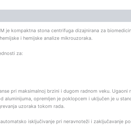
 je kompaktna stona centrifuga dizajnirana za biomedicins
hemijske i hemijske analize mikrouzoraka.
ednosti za:
se pri maksimalnoj brzini i dugom radnom veku. Ugaoni ro
od aluminijuma, opremljen je poklopcem i uključen je u stan
grevanja uzoraka tokom rada.
a, automatsko isključivanje pri neravnoteži i zaključavanje