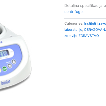
Detaljna specifikacija 
centrifuge
.
Categories:
Instituti i zav
laboratorije
,
OBRAZOVANJ
zdravlja
,
ZDRAVSTVO