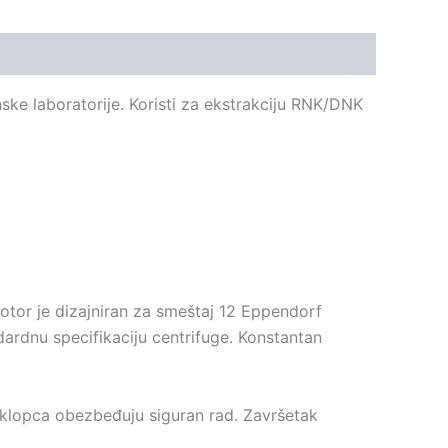
ke laboratorije. Koristi za ekstrakciju RNK/DNK
tor je dizajniran za smeštaj 12 Eppendorf
dardnu specifikaciju centrifuge. Konstantan
 poklopca obezbeđuju siguran rad. Završetak