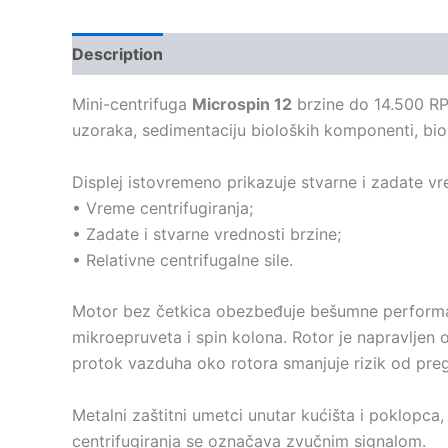
Description
Kontakt
Mini-centrifuga
Microspin 12
brzine do 14.500 RPM
uzoraka, sedimentaciju bioloških komponenti, bio
Displej istovremeno prikazuje stvarne i zadate vr
• Vreme centrifugiranja;
• Zadate i stvarne vrednosti brzine;
• Relativne centrifugalne sile.
Motor bez četkica obezbeđuje bešumne performan
mikroepruveta i spin kolona. Rotor je napravljen 
protok vazduha oko rotora smanjuje rizik od pre
Metalni zaštitni umetci unutar kućišta i poklopc
centrifugiranja se označava zvučnim signalom.