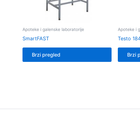
Apoteke i galenske laboratorije
Apoteke i g
SmartFAST
Testo 18
Brzi pregled
Brzi 