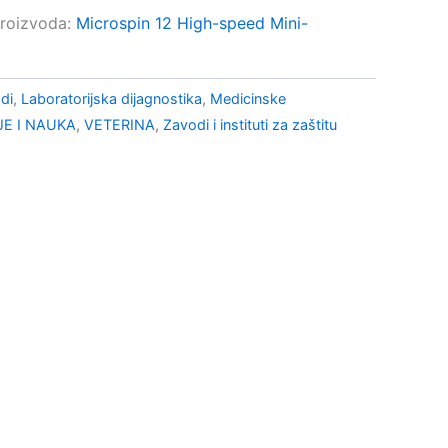
proizvoda:
Microspin 12 High-speed Mini-
odi
,
Laboratorijska dijagnostika
,
Medicinske
E I NAUKA
,
VETERINA
,
Zavodi i instituti za zaštitu