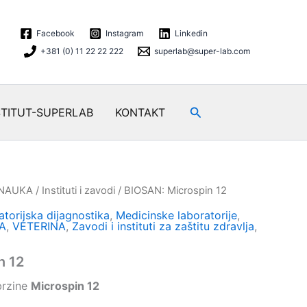
Facebook
Instagram
Linkedin
+381 (0) 11 22 22 222
superlab@super-lab.com
Search
STITUT-SUPERLAB
KONTAKT
 NAUKA
/
Instituti i zavodi
/ BIOSAN: Microspin 12
torijska dijagnostika
,
Medicinske laboratorije
,
A
,
VETERINA
,
Zavodi i instituti za zaštitu zdravlja
,
n 12
brzine
Microspin 12