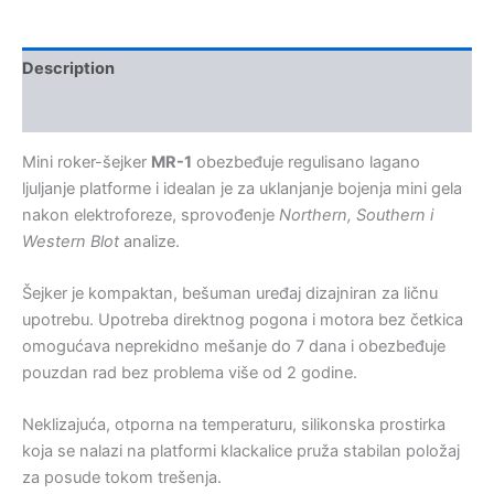
Description
Kontakt:
Mini roker-šejker
MR-1
obezbeđuje regulisano lagano
ljuljanje platforme i idealan je za uklanjanje bojenja mini gela
nakon elektroforeze, sprovođenje
Northern, Southern i
Western Blot
analize.
Šejker je kompaktan, bešuman uređaj dizajniran za ličnu
upotrebu. Upotreba direktnog pogona i motora bez četkica
omogućava neprekidno mešanje do 7 dana i obezbeđuje
pouzdan rad bez problema više od 2 godine.
Neklizajuća, otporna na temperaturu, silikonska prostirka
koja se nalazi na platformi klackalice pruža stabilan položaj
za posude tokom trešenja.