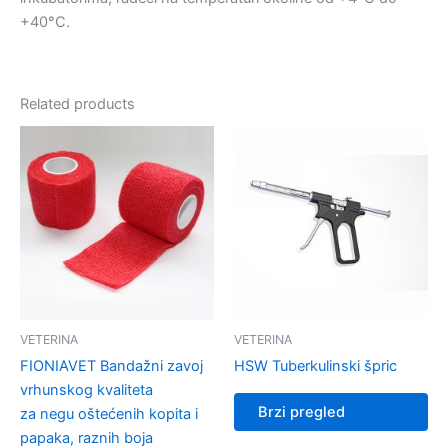
+40°C.
Related products
VETERINA
VETERINA
FIONIAVET Bandažni zavoj
HSW Tuberkulinski špric
vrhunskog kvaliteta
Brzi pregled
za negu oštećenih kopita i
papaka, raznih boja