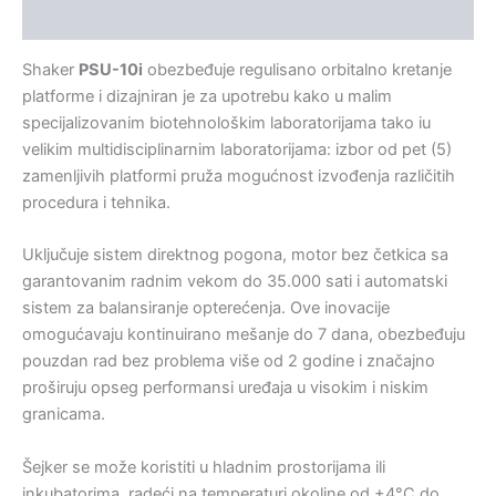
Kontakt
Shaker
PSU-10i
obezbeđuje regulisano orbitalno kretanje
platforme i dizajniran je za upotrebu kako u malim
specijalizovanim biotehnološkim laboratorijama tako iu
velikim multidisciplinarnim laboratorijama: izbor od pet (5)
zamenljivih platformi pruža mogućnost izvođenja različitih
procedura i tehnika.
Uključuje sistem direktnog pogona, motor bez četkica sa
garantovanim radnim vekom do 35.000 sati i automatski
sistem za balansiranje opterećenja. Ove inovacije
omogućavaju kontinuirano mešanje do 7 dana, obezbeđuju
pouzdan rad bez problema više od 2 godine i značajno
proširuju opseg performansi uređaja u visokim i niskim
granicama.
Šejker se može koristiti u hladnim prostorijama ili
inkubatorima, radeći na temperaturi okoline od +4°C do