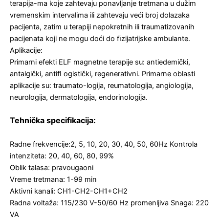
terapija-ma koje zahtevaju ponavljanje tretmana u dužim
vremenskim intervalima ili zahtevaju veći broj dolazaka
pacijenta, zatim u terapiji nepokretnih ili traumatizovanih
pacijenata koji ne mogu doći do ﬁzijatrijske ambulante.
Aplikacije:
Primarni efekti ELF magnetne terapije su: antiedemički,
antalgički, antiﬂ ogistički, regenerativni. Primarne oblasti
aplikacije su: traumato-logija, reumatologija, angiologija,
neurologija, dermatologija, endorinologija.
Tehnička specifikacija:
Radne frekvencije:2, 5, 10, 20, 30, 40, 50, 60Hz Kontrola
intenziteta: 20, 40, 60, 80, 99%
Oblik talasa: pravougaoni
Vreme tretmana: 1-99 min
Aktivni kanali: CH1-CH2-CH1+CH2
Radna voltaža: 115/230 V-50/60 Hz promenljiva Snaga: 220
VA