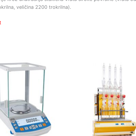
rilna, veličina 2200 trokrilna).
t