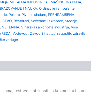
trija
,
METALNA INDUSTRIJA I MAŠINOGRADNJA
,
BRAZOVANJE I NAUKA
,
Ordinacije i ambulante
,
vode
,
Pekare
,
Pivare i sladare
,
PREHRAMBENA
LJSTVO
,
Restorani
,
Šećerane i skrobare
,
Srednje
e
,
VETERINA
,
Vinarska i alkoholna industrija
,
Više
VREDA
,
Vodovodi
,
Zavodi i instituti za zaštitu zdravlja
,
čke zaduge
icama, testove stabilnosti za kozmetiku i hranu,