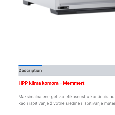
Description
Kontakt
HPP klima komora – Memmert
Maksimalna energetska efikasnost u kontinuiranom
kao i ispitivanje životne sredine i ispitivanje mater