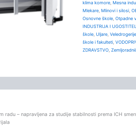
klima komore
,
Mesna indus
Mlekare
,
Mlinovi i silosi
,
O
Osnovne škole
,
Otpadne 
INDUSTRIJA I UGOSTITE
škole
,
Uljare
,
Veledrogerij
škole i fakulteti
,
VODOPRI
ZDRAVSTVO
,
Zemljoradni
 radu – napravljena za studije stabilnosti prema ICH smern
ijala