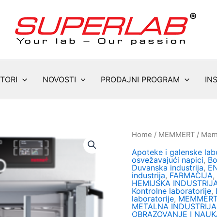
TORI
NOVOSTI
PRODAJNI PROGRAM
IN
Home
/
MEMMERT
/
Memm
Apoteke i galenske labo
osvežavajući napici
,
Bo
Duvanska industrija
,
E
industrija
,
FARMACIJA
,
HEMIJSKA INDUSTRIJ
Kontrolne laboratorije
,
laboratorije
,
MEMMER
METALNA INDUSTRIJA
OBRAZOVANJE I NAUK