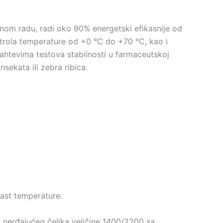
anom radu, radi oko 90% energetski efikasnije od
trola temperature od +0 °C do +70 °C, kao i
ahtevima testova stabilnosti u farmaceutskoj
ekata ili zebra ribica.
rast temperature.
d nerđajućeg čelika veličine 1400/2200 sa