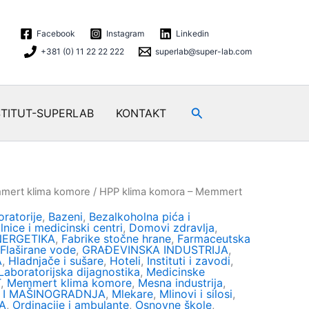
Facebook
Instagram
Linkedin
+381 (0) 11 22 22 222
superlab@super-lab.com
Search
STITUT-SUPERLAB
KONTAKT
ert klima komore
/ HPP klima komora – Memmert
ratorije
,
Bazeni
,
Bezalkoholna pića i
lnice i medicinski centri
,
Domovi zdravlja
,
NERGETIKA
,
Fabrike stočne hrane
,
Farmaceutska
Flaširane vode
,
GRAĐEVINSKA INDUSTRIJA
,
A
,
Hladnjače i sušare
,
Hoteli
,
Instituti i zavodi
,
Laboratorijska dijagnostika
,
Medicinske
T
,
Memmert klima komore
,
Mesna industrija
,
 I MAŠINOGRADNJA
,
Mlekare
,
Mlinovi i silosi
,
A
,
Ordinacije i ambulante
,
Osnovne škole
,