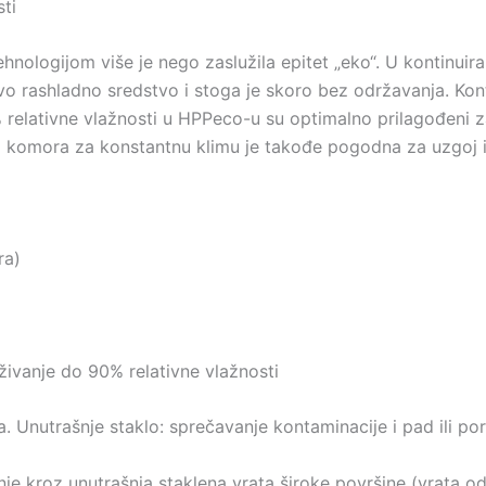
ti
nologijom više je nego zaslužila epitet „eko“. U kontinuir
o rashladno sredstvo i stoga je skoro bez održavanja. Kon
 relativne vlažnosti u HPPeco-u su optimalno prilagođeni z
a komora za konstantnu klimu je takođe pogodna za uzgoj ins
ra)
aživanje do 90% relativne vlažnosti
a. Unutrašnje staklo: sprečavanje kontaminacije i pad ili po
nje kroz unutrašnja staklena vrata široke površine (vrata o