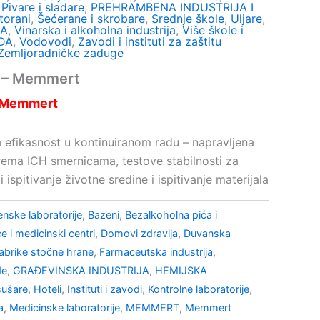
,
Pivare i sladare
,
PREHRAMBENA INDUSTRIJA I
torani
,
Šećerane i skrobare
,
Srednje škole
,
Uljare
,
NA
,
Vinarska i alkoholna industrija
,
Više škole i
DA
,
Vodovodi
,
Zavodi i instituti za zaštitu
Zemljoradničke zaduge
a – Memmert
– Memmert
efikasnost u kontinuiranom radu – napravljena
prema ICH smernicama, testove stabilnosti za
 ispitivanje životne sredine i ispitivanje materijala
enske laboratorije
,
Bazeni
,
Bezalkoholna pića i
e i medicinski centri
,
Domovi zdravlja
,
Duvanska
abrike stočne hrane
,
Farmaceutska industrija
,
de
,
GRAĐEVINSKA INDUSTRIJA
,
HEMIJSKA
sušare
,
Hoteli
,
Instituti i zavodi
,
Kontrolne laboratorije
,
a
,
Medicinske laboratorije
,
MEMMERT
,
Memmert