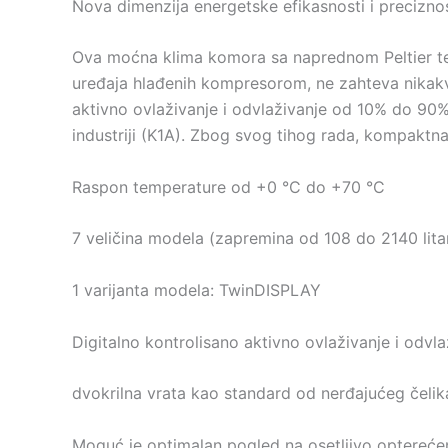
Nova dimenzija energetske efikasnosti i preciznos
Ova moćna klima komora sa naprednom Peltier teh
uređaja hlađenih kompresorom, ne zahteva nikakv
aktivno ovlaživanje i odvlaživanje od 10% do 90%
industriji (K1A). Zbog svog tihog rada, kompaktn
Raspon temperature od +0 °C do +70 °C
7 veličina modela (zapremina od 108 do 2140 lita
1 varijanta modela: TwinDISPLAY
Digitalno kontrolisano aktivno ovlaživanje i odvl
dvokrilna vrata kao standard od nerđajućeg čelik
Moguć je optimalan pogled na osetljivo optereće