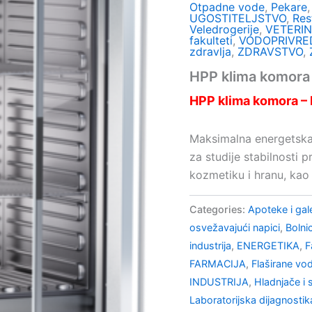
Otpadne vode
,
Pekare
UGOSTITELJSTVO
,
Res
Veledrogerije
,
VETERI
fakulteti
,
VODOPRIVRE
zdravlja
,
ZDRAVSTVO
,
HPP klima komor
HPP klima komora 
Maksimalna energetska 
za studije stabilnosti 
kozmetiku i hranu, kao i
Categories:
Apoteke i gal
osvežavajući napici
,
Bolnic
industrija
,
ENERGETIKA
,
F
FARMACIJA
,
Flaširane vo
INDUSTRIJA
,
Hladnjače i 
Laboratorijska dijagnostik