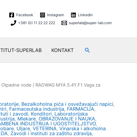
Facebook
Instagram
Linkedin
+381 (0) 11 22 22 222
superlab@super-lab.com
Search
STITUT-SUPERLAB
KONTAKT
/
Otpadne vode
/ RADWAG MYA 5.4Y.F1 Vaga za
ratorije
,
Bezalkoholna pića i osvežavajući napici
,
tri
,
Farmaceutska industrija
,
FARMACIJA
,
ituti i zavodi
,
Konditori
,
Laboratorijska
ustrija
,
Mlekare
,
OBRAZOVANJE I NAUKA
,
MBENA INDUSTRIJA I UGOSTITELJSTVO
,
robare
,
Uljare
,
VETERINA
,
Vinarska i alkoholna
EDA
,
Zavodi i instituti za zaštitu zdravlja
,