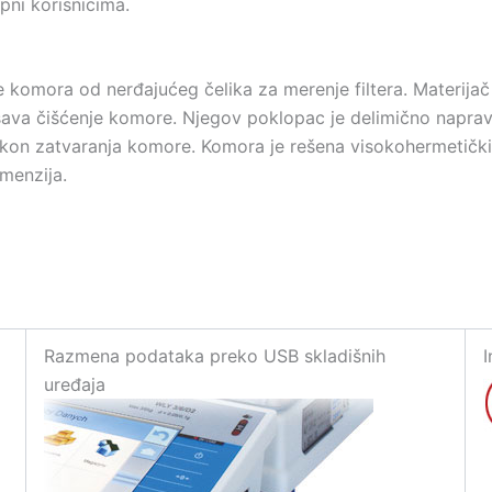
pni korisnicima.
komora od nerđajućeg čelika za merenje filtera. Materijač
kšava čišćenje komore. Njegov poklopac je delimično napra
 nakon zatvaranja komore. Komora je rešena visokohermetički, 
imenzija.
Razmena podataka preko USB skladišnih
I
uređaja