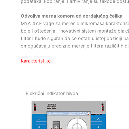
podataka, kopiranje i arhiviranje su takođe dostu
Odvojiva merna komora od nerđajućeg čelika
MYA 4Y.F vage za merenje mikromasa karakteriše 
boje i oštećenja. Inovativni sistem montaže ola
filter i bude siguran da će ostati u istoj poziciji
omogućavaju precizno merenje filtera različitih d
Karakteristike
Elekrični indikator nivoa