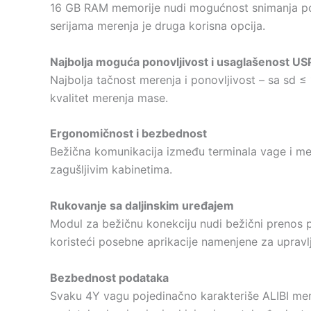
16 GB RAM memorije nudi mogućnost snimanja podat
serijama merenja je druga korisna opcija.
Najbolja moguća ponovljivost i usaglašenost US
Najbolja tačnost merenja i ponovljivost – sa sd 
kvalitet merenja mase.
Ergonomičnost i bezbednost
Bežična komunikacija između terminala vage i me
zagušljivim kabinetima.
Rukovanje sa daljinskim uređajem
Modul za bežičnu konekciju nudi bežični prenos 
koristeći posebne aprikacije namenjene za upravl
Bezbednost podataka
Svaku 4Y vagu pojedinačno karakteriše ALIBI memo