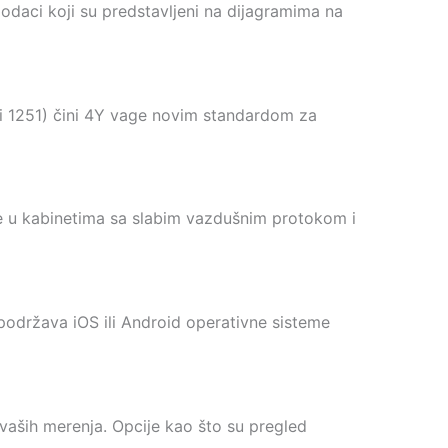
daci koji su predstavljeni na dijagramima na
 i 1251) čini 4Y vage novim standardom za
e u kabinetima sa slabim vazdušnim protokom i
podržava iOS ili Android operativne sisteme
vaših merenja. Opcije kao što su pregled