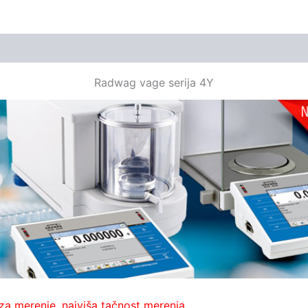
Radwag vage serija 4Y
za merenje, najviša tačnost merenja.