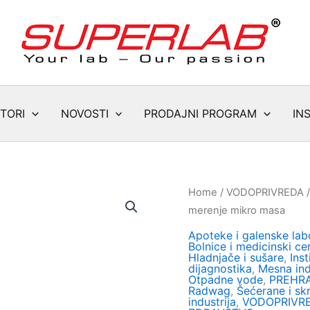
TORI
NOVOSTI
PRODAJNI PROGRAM
IN
Home
/
VODOPRIVREDA
merenje mikro masa
Apoteke i galenske labo
Bolnice i medicinski cen
Hladnjače i sušare
,
Inst
dijagnostika
,
Mesna ind
Otpadne vode
,
PREHRA
Radwag
,
Šećerane i sk
industrija
,
VODOPRIVR