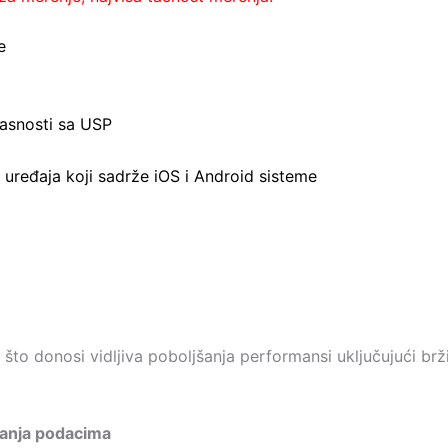
e
lasnosti sa USP
uređaja koji sadrže iOS i Android sisteme
to donosi vidljiva poboljšanja performansi uključujući brži
anja podacima