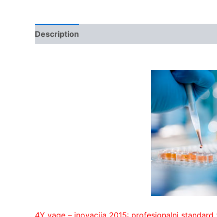
Description
Kontakt
4Y vage – inovacija 2015: profesionalni standard 