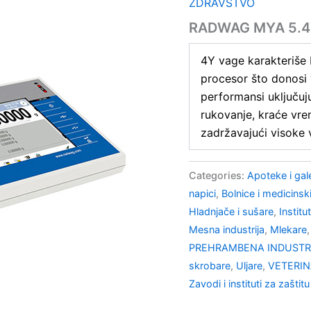
ZDRAVSTVO
RADWAG MYA 5.4Y.
4Y vage karakteriše
procesor što donosi 
performansi uključuju
rukovanje, kraće vrem
zadržavajući visoke v
Categories:
Apoteke i gal
napici
,
Bolnice i medicinski
Hladnjače i sušare
,
Institu
Mesna industrija
,
Mlekare
PREHRAMBENA INDUSTRI
skrobare
,
Uljare
,
VETERI
Zavodi i instituti za zaštitu