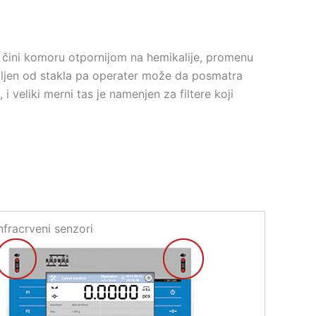
 čini komoru otpornijom na hemikalije, promenu
vljen od stakla pa operater može da posmatra
i veliki merni tas je namenjen za filtere koji
nfracrveni senzori