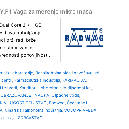
F1 Vaga za merenje mikro masa
 Dual Core 2 x 1 GB
vidljiva poboljšanja
ći brži rad, brže
e stabilizacije
rednosti ponovljivosti.
enske laboratorije
,
Bezalkoholna pića i osvežavajući
 centri
,
Farmaceutska industrija
,
FARMACIJA
,
ti i zavodi
,
Konditori
,
Laboratorijska dijagnostika
,
,
OBRAZOVANJE I NAUKA
,
Otpadne vode
,
JA I UGOSTITELJSTVO
,
Radwag
,
Šećerane i
NA
,
Vinarska i alkoholna industrija
,
VODOPRIVREDA
,
 zdravlja
,
ZDRAVSTVO