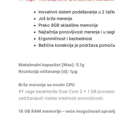
Inovativni sistem podešavanja u 2 tačk
Još brže merenje
Preko 8GB skladišne memorije
Najtačnija ponovljivost merenja i u sag
Ergonmičnost i bezbednost
Bežična konekcija je podržava pomoću 
Maksimalni kapacitet [Max]: 5.1g
Rezolucija očitavanja [d]: 1µg
Brže merenje sa novim CPU
4Y vage karakteriše Dual Core 2 x 1 GB procesor š
zadržavajući visoke vrednosti ponovljivosti.
16 GB RAM memorije – veće mogućnosti upravlj