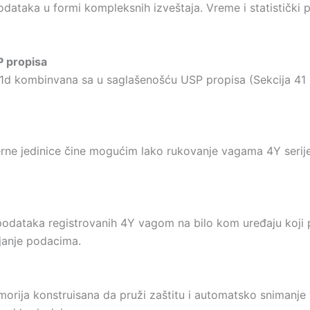
aka u formi kompleksnih izveštaja. Vreme i statistički po
P propisa
≤ 1d kombinvana sa u saglašenošću USP propisa (Sekcija 41
rne jedinice čine mogućim lako rukovanje vagama 4Y serij
podataka registrovanih 4Y vagom na bilo kom uređaju koji 
janje podacima.
rija konstruisana da pruži zaštitu i automatsko snimanje 