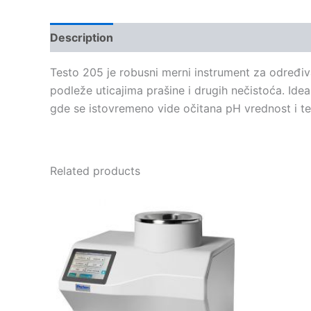
Description
Testo 205 je robusni merni instrument za određiv
podleže uticajima prašine i drugih nečistoća.
Idea
gde se istovremeno vide očitana pH vrednost i t
Related products