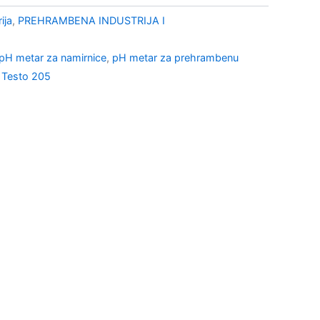
ija
,
PREHRAMBENA INDUSTRIJA I
pH metar za namirnice
,
pH metar za prehrambenu
,
Testo 205