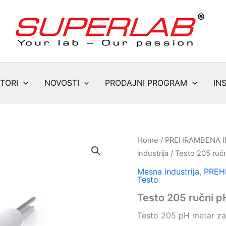
TORI
NOVOSTI
PRODAJNI PROGRAM
IN
Home
/
PREHRAMBENA I
industrija
/ Testo 205 ruč
Mesna industrija
,
PREH
Testo
Testo 205 ručni p
Testo 205 pH metar za