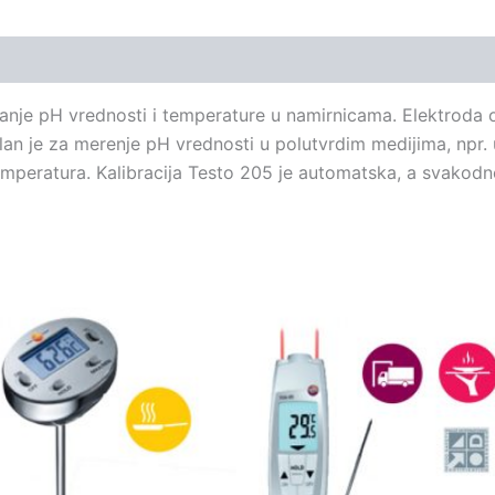
anje pH vrednosti i temperature u namirnicama. Elektroda o
lan je za merenje pH vrednosti u polutvrdim medijima, npr.
emperatura. Kalibracija Testo 205 je automatska, a svakod