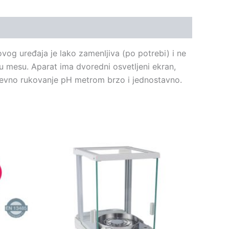
vog uređaja je lako zamenljiva (po potrebi) i ne
u mesu.
Aparat ima d
voredni osvetljeni ekran,
nevno rukovanje pH metrom brzo i jednostavno.