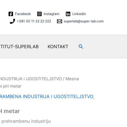
Facebook
Instagram
Linkedin
+381 (0) 11 22 22 222
superlab@super-lab.com
Search
STITUT-SUPERLAB
KONTAKT
NDUSTRIJA I UGOSTITELJSTVO
/
Mesna
ni pH metar
RAMBENA INDUSTRIJA I UGOSTITELJSTVO
,
H metar
 prehrambenu industriju