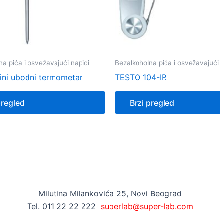
na pića i osvežavajući napici
Bezalkoholna pića i osvežavajući
ni ubodni termometar
TESTO 104-IR
pregled
Brzi pregled
Milutina Milankovića 25, Novi Beograd
Tel. 011 22 22 222
superlab@super-lab.com