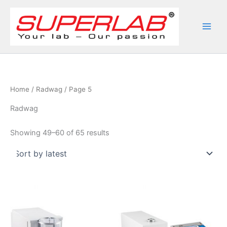
Skip
to
content
Home
/
Radwag
/ Page 5
Radwag
Sorted
Showing 49–60 of 65 results
by
latest