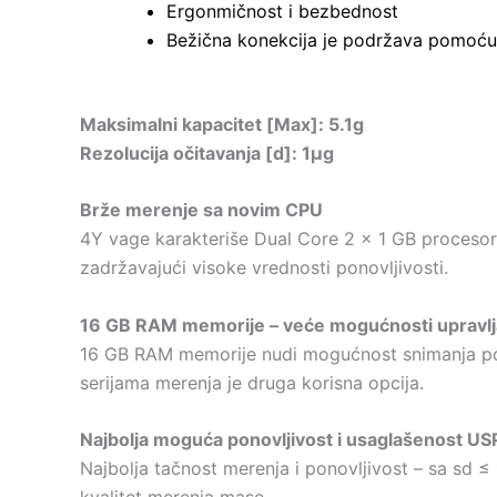
Ergonmičnost i bezbednost
Bežična konekcija je podržava pomoću 
Maksimalni kapacitet [Max]: 5.1g
Rezolucija očitavanja [d]: 1µg
Brže merenje sa novim CPU
4Y vage karakteriše Dual Core 2 x 1 GB procesor š
zadržavajući visoke vrednosti ponovljivosti.
16 GB RAM memorije – veće mogućnosti upravlj
16 GB RAM memorije nudi mogućnost snimanja podat
serijama merenja je druga korisna opcija.
Najbolja moguća ponovljivost i usaglašenost US
Najbolja tačnost merenja i ponovljivost – sa sd 