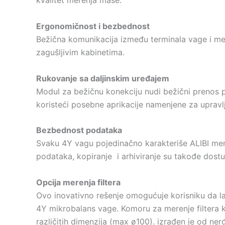
kvalitet merenja mase.
Ergonomičnost i bezbednost
Bežična komunikacija između terminala vage i me
zagušljivim kabinetima.
Rukovanje sa daljinskim uređajem
Modul za bežičnu konekciju nudi bežični prenos 
koristeći posebne aprikacije namenjene za upravl
Bezbednost podataka
Svaku 4Y vagu pojedinačno karakteriše ALIBI memo
podataka, kopiranje i arhiviranje su takođe dostu
Opcija merenja filtera
Ovo inovativno rešenje omogućuje korisniku da l
4Y mikrobalans vage. Komoru za merenje filtera ka
različitih dimenzija (max ø100). izrađen je od ne