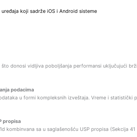
uređaja koji sadrže iOS i Android sisteme
to donosi vidljiva poboljšanja performansi uključujući brži
anja podacima
aka u formi kompleksnih izveštaja. Vreme i statistički po
P propisa
≤ 1d kombinvana sa u saglašenošću USP propisa (Sekcija 41