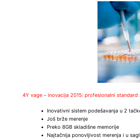
4Y vage – inovacija 2015: profesionalni standard 
Inovativni sistem podešavanja u 2 tačk
Još brže merenje
Preko 8GB skladišne memorije
Najtačnija ponovljivost merenja i u sag