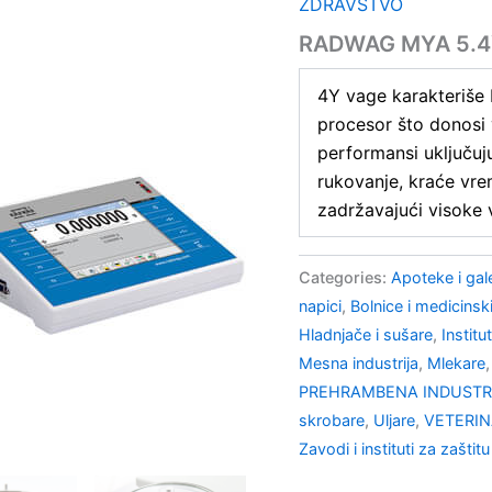
ZDRAVSTVO
RADWAG MYA 5.4Y
4Y vage karakteriše
procesor što donosi 
performansi uključuju
rukovanje, kraće vrem
zadržavajući visoke v
Categories:
Apoteke i gal
napici
,
Bolnice i medicinski
Hladnjače i sušare
,
Institu
Mesna industrija
,
Mlekare
PREHRAMBENA INDUSTRI
skrobare
,
Uljare
,
VETERI
Zavodi i instituti za zaštitu