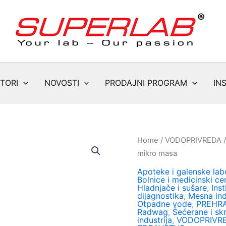
TORI
NOVOSTI
PRODAJNI PROGRAM
IN
Home
/
VODOPRIVREDA
mikro masa
Apoteke i galenske labo
Bolnice i medicinski cen
Hladnjače i sušare
,
Inst
dijagnostika
,
Mesna ind
Otpadne vode
,
PREHRA
Radwag
,
Šećerane i sk
industrija
,
VODOPRIVR