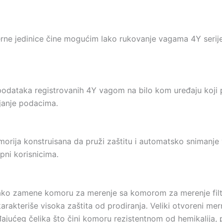
rne jedinice čine mogućim lako rukovanje vagama 4Y serij
podataka registrovanih 4Y vagom na bilo kom uređaju koji 
janje podacima.
rija konstruisana da pruži zaštitu i automatsko snimanje 
pni korisnicima.
ako zamene komoru za merenje sa komorom za merenje filte
rakteriše visoka zaštita od prodiranja. Veliki otvoreni mer
rđajućeg čelika što čini komoru rezistentnom od hemikalija,