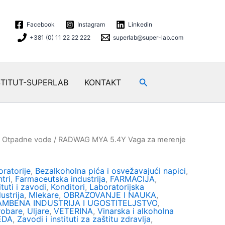
Facebook
Instagram
Linkedin
+381 (0) 11 22 22 222
superlab@super-lab.com
Search
STITUT-SUPERLAB
KONTAKT
/
Otpadne vode
/ RADWAG MYA 5.4Y Vaga za merenje
ratorije
,
Bezalkoholna pića i osvežavajući napici
,
tri
,
Farmaceutska industrija
,
FARMACIJA
,
ituti i zavodi
,
Konditori
,
Laboratorijska
ustrija
,
Mlekare
,
OBRAZOVANJE I NAUKA
,
MBENA INDUSTRIJA I UGOSTITELJSTVO
,
robare
,
Uljare
,
VETERINA
,
Vinarska i alkoholna
EDA
,
Zavodi i instituti za zaštitu zdravlja
,