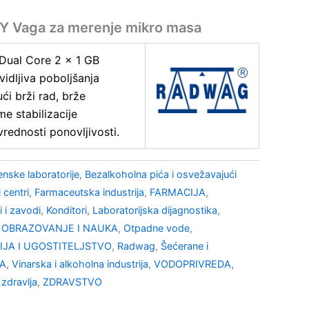
 Vaga za merenje mikro masa
 Dual Core 2 x 1 GB
vidljiva poboljšanja
ći brži rad, brže
e stabilizacije
rednosti ponovljivosti.
enske laboratorije
,
Bezalkoholna pića i osvežavajući
 centri
,
Farmaceutska industrija
,
FARMACIJA
,
ti i zavodi
,
Konditori
,
Laboratorijska dijagnostika
,
,
OBRAZOVANJE I NAUKA
,
Otpadne vode
,
JA I UGOSTITELJSTVO
,
Radwag
,
Šećerane i
NA
,
Vinarska i alkoholna industrija
,
VODOPRIVREDA
,
 zdravlja
,
ZDRAVSTVO