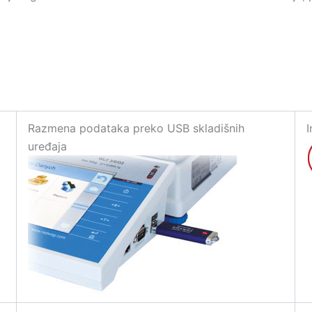
Razmena podataka preko USB skladišnih
I
uređaja