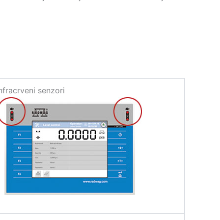
nfracrveni senzori