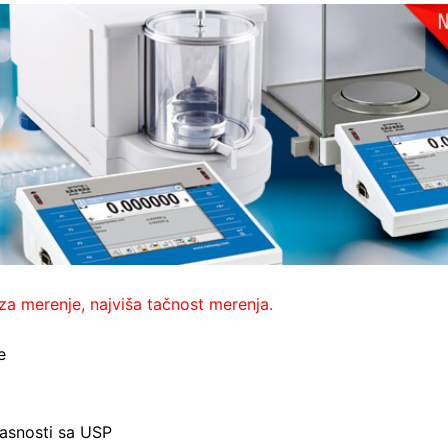
za merenje, najviša tačnost merenja.
e
lasnosti sa USP