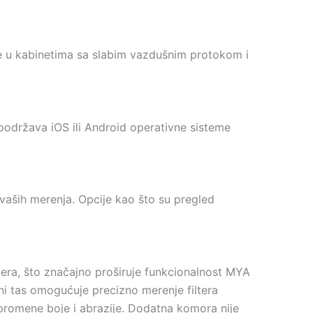
e u kabinetima sa slabim vazdušnim protokom i
podržava iOS ili Android operativne sisteme
vaših merenja. Opcije kao što su pregled
ra, što značajno proširuje funkcionalnost MYA
ni tas omogućuje precizno merenje filtera
 promene boje i abrazije. Dodatna komora nije