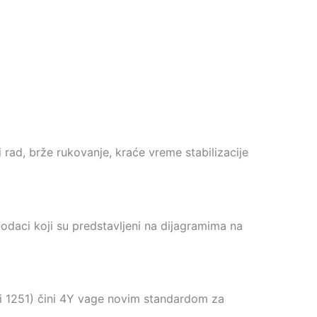
 rad, brže rukovanje, kraće vreme stabilizacije
daci koji su predstavljeni na dijagramima na
 i 1251) čini 4Y vage novim standardom za