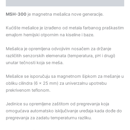
Kontakt
MSH-300
je magnetna mešalica nove generacije.
Kućište mešalice je izrađeno od metala farbanog praškastim
emajlom hemijski otpornim na kiseline i baze.
Mešalica je opremljena odvojivim nosačem za držanje
različitih senzorskih elemenata (temperatura, pH i drugi)
unutar tečnosti koja se meša.
Mešalice se isporučuju sa magnetnom šipkom za mešanje u
obliku cilindra (6 × 25 mm) za univerzalnu upotrebu
prekrivenom teflonom.
Jedinice su opremljene zaštitom od pregrevanja koja
omogućava automatsko isključivanje uređaja kada dođe do
pregrevanja za zadatu temperaturnu razliku.