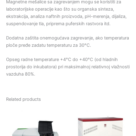
Magnetne mešalice sa zagrevanjem mogu se koristiti za
laboratorijske operacije kao što su organska sinteza,
ekstrakcija, analiza naftnih proizvoda, pH-merenja, dijaliza,
suspendovanje tla, priprema puferskih rastvora itd.
Dodatna zaštita onemogućava zagrevanje, ako temperatura
ploče pređe zadatu temperaturu za 30°C.
Opseg radne temperature +4°C do +40°C (od hladnih
prostorija do inkubatora) pri maksimalnoj relativnoj vlažnosti
vazduha 80%.
Related products