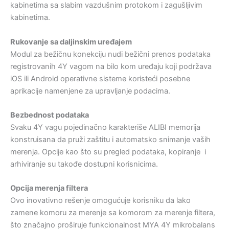
kabinetima sa slabim vazdušnim protokom i zagušljivim
kabinetima.
Rukovanje sa daljinskim uređajem
Modul za bežičnu konekciju nudi bežični prenos podataka
registrovanih 4Y vagom na bilo kom uređaju koji podržava
iOS ili Android operativne sisteme koristeći posebne
aprikacije namenjene za upravljanje podacima.
Bezbednost podataka
Svaku 4Y vagu pojedinačno karakteriše ALIBI memorija
konstruisana da pruži zaštitu i automatsko snimanje vaših
merenja. Opcije kao što su pregled podataka, kopiranje i
arhiviranje su takođe dostupni korisnicima.
Opcija merenja filtera
Ovo inovativno rešenje omogućuje korisniku da lako
zamene komoru za merenje sa komorom za merenje filtera,
što značajno proširuje funkcionalnost MYA 4Y mikrobalans