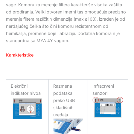
vage. Komoru za merenje filtera karakteriše visoka zaštita
od prodiranja. Veliki otvoreni merni tas omogućuje precizno
merenje filtera različitih dimenzija (max ø100). izrađen je od
nerđajućeg čelika što čini komoru rezistentnom od
hemikalija, promene boje i abrazije. Dodatna komora nije
standardna sa MYA 4Y vagom.
Karakteristike
Elekrični
Razmena
Infracrveni
indikator nivoa
podataka
senzori
preko USB
skladišnih
uređaja