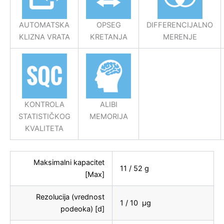
AUTOMATSKA
OPSEG
DIFFERENCIJALNO
KLIZNA VRATA
KRETANJA
MERENJE
KONTROLA
ALIBI
STATISTIČKOG
MEMORIJA
KVALITETA
Maksimalni kapacitet
11 / 52 g
[Max]
Rezolucija (vrednost
1 / 10 µg
podeoka) [d]