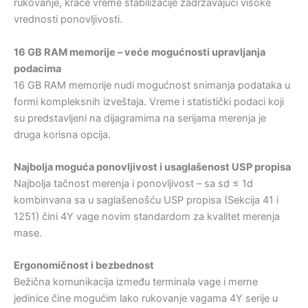
rukovanje, kraće vreme stabilizacije zadržavajući visoke
vrednosti ponovljivosti.
16 GB RAM memorije – veće mogućnosti upravljanja
podacima
16 GB RAM memorije nudi mogućnost snimanja podataka u
formi kompleksnih izveštaja. Vreme i statistički podaci koji
su predstavljeni na dijagramima na serijama merenja je
druga korisna opcija.
Najbolja moguća ponovljivost i usaglašenost USP propisa
Najbolja tačnost merenja i ponovljivost – sa sd ≤ 1d
kombinvana sa u saglašenošću USP propisa (Sekcija 41 i
1251) čini 4Y vage novim standardom za kvalitet merenja
mase.
Ergonomičnost i bezbednost
Bežična komunikacija između terminala vage i merne
jedinice čine mogućim lako rukovanje vagama 4Y serije u