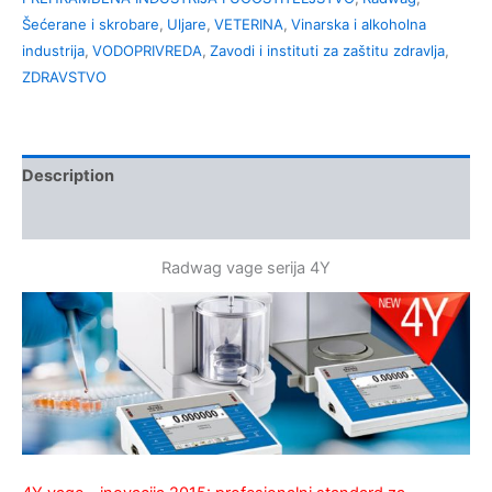
Šećerane i skrobare
,
Uljare
,
VETERINA
,
Vinarska i alkoholna
industrija
,
VODOPRIVREDA
,
Zavodi i instituti za zaštitu zdravlja
,
ZDRAVSTVO
Description
Kontakt
Radwag vage serija 4Y