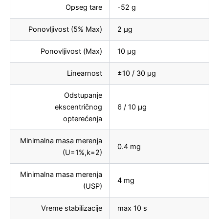
Opseg tare
-52 g
Ponovljivost (5% Max)
2 µg
Ponovljivost (Max)
10 µg
Linearnost
±10 / 30 µg
Odstupanje
ekscentričnog
6 / 10 µg
opterećenja
Minimalna masa merenja
0.4 mg
(U=1%,k=2)
Minimalna masa merenja
4 mg
(USP)
Vreme stabilizacije
max 10 s