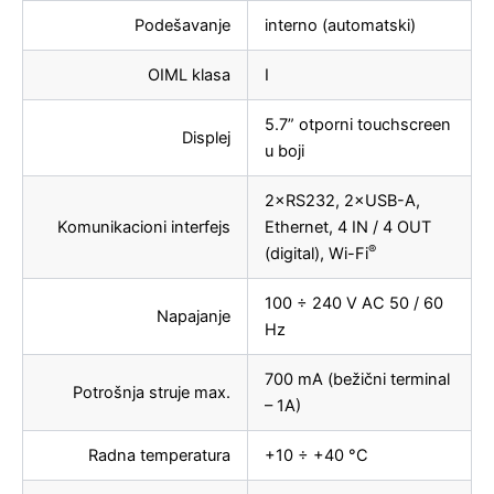
Podešavanje
interno (automatski)
OIML klasa
I
5.7” otporni touchscreen
Displej
u boji
2×RS232, 2×USB-A,
Komunikacioni interfejs
Ethernet, 4 IN / 4 OUT
®
(digital), Wi-Fi
100 ÷ 240 V AC 50 / 60
Napajanje
Hz
700 mA (bežični terminal
Potrošnja struje max.
– 1A)
Radna temperatura
+10 ÷ +40 °C