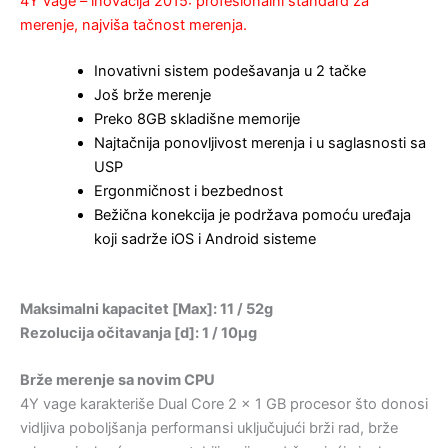
4Y vage – inovacija 2015: profesionalni standard za
merenje, najviša tačnost merenja.
Inovativni sistem podešavanja u 2 tačke
Još brže merenje
Preko 8GB skladišne memorije
Najtačnija ponovljivost merenja i u saglasnosti sa
USP
Ergonmičnost i bezbednost
Bežična konekcija je podržava pomoću uređaja
koji sadrže iOS i Android sisteme
Maksimalni kapacitet [Max]: 11 / 52g
Rezolucija očitavanja [d]: 1 / 10µg
Brže merenje sa novim CPU
4Y vage karakteriše Dual Core 2 x 1 GB procesor što donosi
vidljiva poboljšanja performansi uključujući brži rad, brže