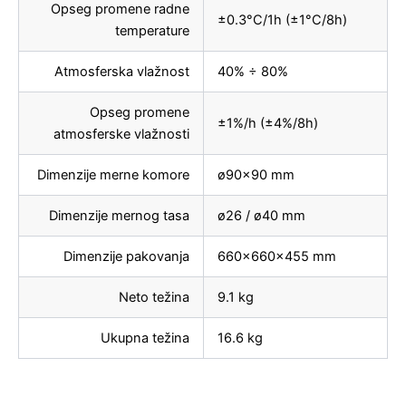
Opseg promene radne
±0.3°C/1h (±1°C/8h)
temperature
Atmosferska vlažnost
40% ÷ 80%
Opseg promene
±1%/h (±4%/8h)
atmosferske vlažnosti
Dimenzije merne komore
ø90×90 mm
Dimenzije mernog tasa
ø26 / ø40 mm
Dimenzije pakovanja
660x660x455 mm
Neto težina
9.1 kg
Ukupna težina
16.6 kg