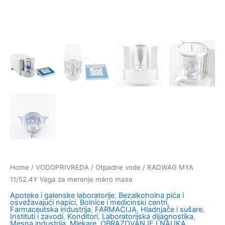
Home
/
VODOPRIVREDA
/
Otpadne vode
/ RADWAG MYA
11/52.4Y Vaga za merenje mikro masa
Apoteke i galenske laboratorije
,
Bezalkoholna pića i
osvežavajući napici
,
Bolnice i medicinski centri
,
Farmaceutska industrija
,
FARMACIJA
,
Hladnjače i sušare
,
Instituti i zavodi
,
Konditori
,
Laboratorijska dijagnostika
,
Mesna industrija
,
Mlekare
,
OBRAZOVANJE I NAUKA
,