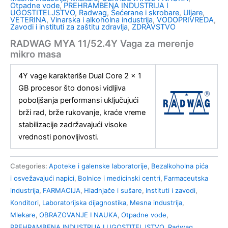
Otpadne vode
,
PREHRAMBENA INDUSTRIJA I
UGOSTITELJSTVO
,
Radwag
,
Šećerane i skrobare
,
Uljare
,
VETERINA
,
Vinarska i alkoholna industrija
,
VODOPRIVREDA
,
Zavodi i instituti za zaštitu zdravlja
,
ZDRAVSTVO
RADWAG MYA 11/52.4Y Vaga za merenje
mikro masa
4Y vage karakteriše Dual Core 2 x 1
GB procesor što donosi vidljiva
poboljšanja performansi uključujući
brži rad, brže rukovanje, kraće vreme
stabilizacije zadržavajući visoke
vrednosti ponovljivosti.
Categories:
Apoteke i galenske laboratorije
,
Bezalkoholna pića
i osvežavajući napici
,
Bolnice i medicinski centri
,
Farmaceutska
industrija
,
FARMACIJA
,
Hladnjače i sušare
,
Instituti i zavodi
,
Konditori
,
Laboratorijska dijagnostika
,
Mesna industrija
,
Mlekare
,
OBRAZOVANJE I NAUKA
,
Otpadne vode
,
PREHRAMBENA INDUSTRIJA I UGOSTITELJSTVO
,
Radwag
,