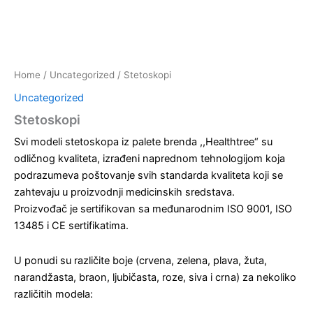
Home
/
Uncategorized
/ Stetoskopi
Uncategorized
Stetoskopi
Svi modeli stetoskopa iz palete brenda ,,Healthtree“ su
odličnog kvaliteta, izrađeni naprednom tehnologijom koja
podrazumeva poštovanje svih standarda kvaliteta koji se
zahtevaju u proizvo­dnji medicinskih sredstava.
Proizvođač je sertifikovan sa međunarodnim ISO 9001, ISO
13485 i CE sertifikatima.
U ponudi su različite boje (crvena, zelena, plava, žuta,
narandžasta, braon, ljubičasta, roze, siva i crna) za nekoliko
različitih modela: