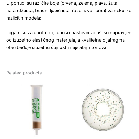
U ponudi su različite boje (crvena, zelena, plava, žuta,
narandžasta, braon, ljubičasta, roze, siva i crna) za nekoliko
različitih modela:
Lagani su za upotrebu, tubusi i nastavci za uši su napravljeni
od izuzetno elastičnog materijala, a kvalitetna dijafragma
obezbeđuje izuzetnu čujnost i najslabijih tonova.
Related products