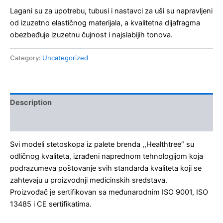
Lagani su za upotrebu, tubusi i nastavci za uši su napravljeni
od izuzetno elastičnog materijala, a kvalitetna dijafragma
obezbeđuje izuzetnu čujnost i najslabijih tonova.
Category:
Uncategorized
Description
Kontakt
Svi modeli stetoskopa iz palete brenda ,,Healthtree“ su
odličnog kvaliteta, izrađeni naprednom tehnologijom koja
podrazumeva poštovanje svih standarda kvaliteta koji se
zahtevaju u proizvo­dnji medicinskih sredstava.
Proizvođač je sertifikovan sa međunarodnim ISO 9001, ISO
13485 i CE sertifikatima.