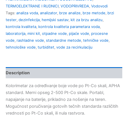
TERMOELEKTRANE I RUDNICI
,
VODOPRIVREDA
,
Vodovodi
Tags:
analiza voda
,
analizator
,
brze analize
,
brze metode
,
brzi
tester
,
dezinfekcija
,
hemijski sastav
,
kit za brzu analizu
,
kontrola kvaliteta
,
kontrola kvaliteta parametara voda
,
laboratorija
,
mini kit
,
otpadne vode
,
pijaće vode
,
procesne
vode
,
rashladne vode
,
standardne metode
,
tehničke vode
,
tehnološke vode
,
turbiditet
,
vode za recirkulaciju
Description
Kolorimetar za određivanje boje vode po Pt-Co skali, APHA
standard. Merni opseg 2-500 Pt-Co skale. Portabl,
napajanje na baterije, prikladno za nošenje na teren.
Mogućnost poručivanja gotovih tečnih standarda različitih
vrednosti po Pt-Co skali, ili nula rastvora.