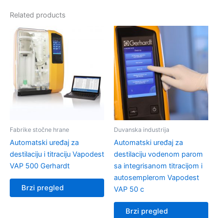
Related products
Fabrike stočne hrane
Duvanska industrija
Automatski uređaj za
Automatski uređaj za
destilaciju i titraciju Vapodest
destilaciju vodenom parom
VAP 500 Gerhardt
sa integrisanom titracijom i
autosemplerom Vapodest
Brzi pregled
VAP 50 c
Brzi pregled