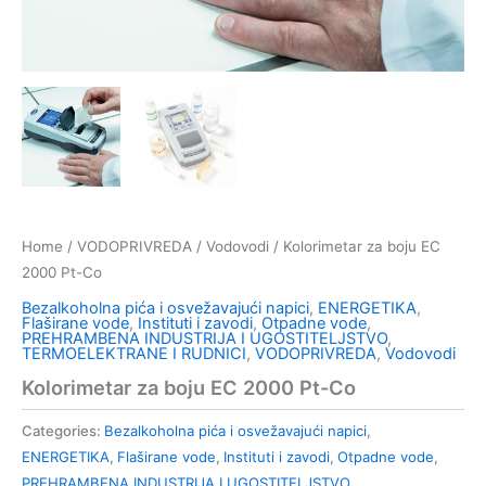
Home
/
VODOPRIVREDA
/
Vodovodi
/ Kolorimetar za boju EC
2000 Pt-Co
Bezalkoholna pića i osvežavajući napici
,
ENERGETIKA
,
Flaširane vode
,
Instituti i zavodi
,
Otpadne vode
,
PREHRAMBENA INDUSTRIJA I UGOSTITELJSTVO
,
TERMOELEKTRANE I RUDNICI
,
VODOPRIVREDA
,
Vodovodi
Kolorimetar za boju EC 2000 Pt-Co
Categories:
Bezalkoholna pića i osvežavajući napici
,
ENERGETIKA
,
Flaširane vode
,
Instituti i zavodi
,
Otpadne vode
,
PREHRAMBENA INDUSTRIJA I UGOSTITELJSTVO
,