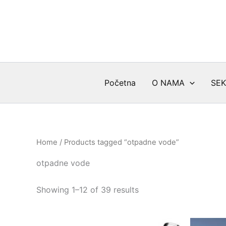
Skip
to
content
Početna
O NAMA
SEK
Home
/ Products tagged “otpadne vode”
otpadne vode
Sorted
Showing 1–12 of 39 results
by
latest