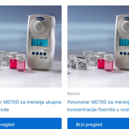
Bazeni
r MD100 za merenje ukupne
Fotometar MD100 za meren
vode
koncentracije fluorida u vod
pregled
Brzi pregled