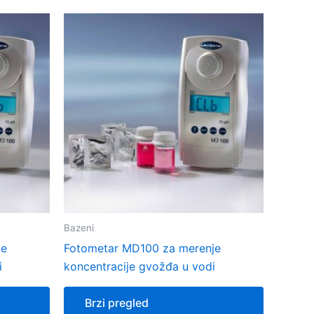
Bazeni
je
Fotometar MD100 za merenje
i
koncentracije gvožđa u vodi
Brzi pregled