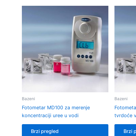
Bazeni
Bazeni
Fotometar MD100 za merenje
Fotometa
koncentraciji uree u vodi
tvrdoće 
Brzi pregled
Brzi 