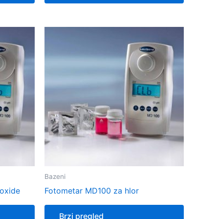
Bazeni
oxide
Fotometar MD100 za hlor
Brzi pregled