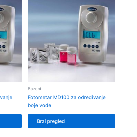
Bazeni
vanje
Fotometar MD100 za određivanje
boje vode
Brzi pregled