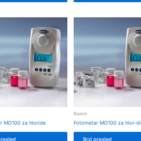
Bazeni
r MD100 za hloride
Fotometar MD100 za hlor-di
pregled
Brzi pregled