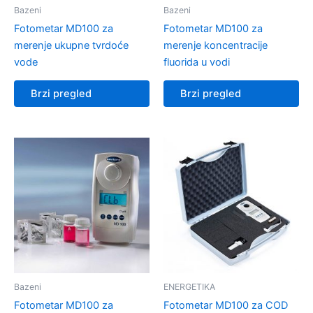
Bazeni
Bazeni
Fotometar MD100 za
Fotometar MD100 za
merenje ukupne tvrdoće
merenje koncentracije
vode
fluorida u vodi
Brzi pregled
Brzi pregled
Bazeni
ENERGETIKA
Fotometar MD100 za
Fotometar MD100 za COD