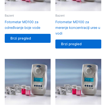
Bazeni
Bazeni
Fotometar MD100 za
Fotometar MD100 za
određivanje boje vode
merenje koncentraciji uree u
vodi
Brzi pregled
Brzi pregled