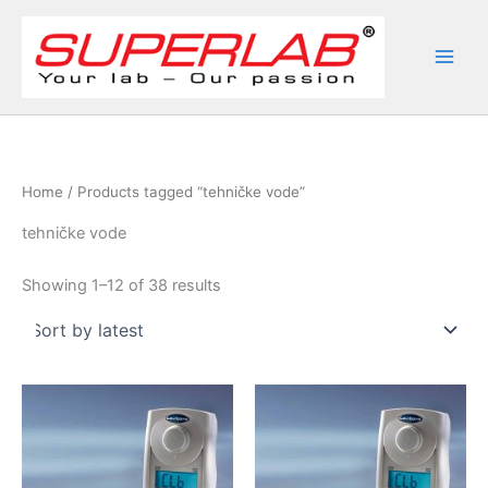
Skip
to
content
Home
/ Products tagged “tehničke vode”
tehničke vode
Sorted
Showing 1–12 of 38 results
by
latest