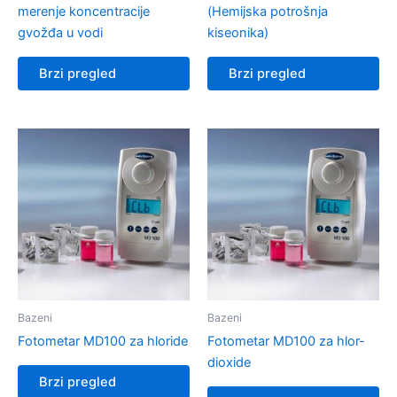
merenje koncentracije
(Hemijska potrošnja
gvožđa u vodi
kiseonika)
Brzi pregled
Brzi pregled
Bazeni
Bazeni
Fotometar MD100 za hloride
Fotometar MD100 za hlor-
dioxide
Brzi pregled