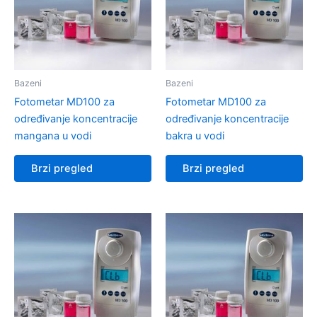
Bazeni
Bazeni
Fotometar MD100 za
Fotometar MD100 za
određivanje koncentracije
određivanje koncentracije
mangana u vodi
bakra u vodi
Brzi pregled
Brzi pregled