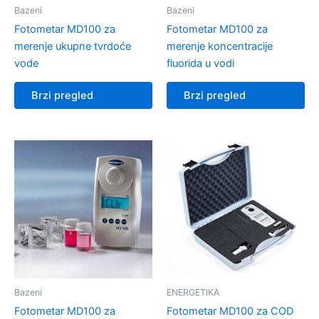
Bazeni
Bazeni
Fotometar MD100 za
Fotometar MD100 za
merenje ukupne tvrdoće
merenje koncentracije
vode
fluorida u vodi
Brzi pregled
Brzi pregled
Bazeni
ENERGETIKA
Fotometar MD100 za
Fotometar MD100 za COD