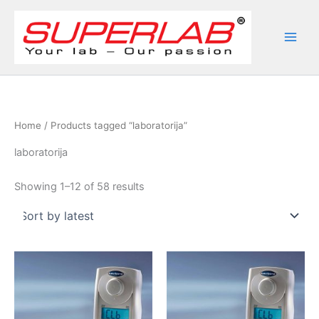
Skip
to
content
Home
/ Products tagged “laboratorija”
laboratorija
Sorted
Showing 1–12 of 58 results
by
latest