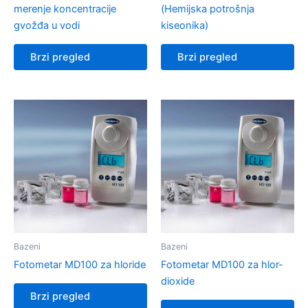
merenje koncentracije
(Hemijska potrošnja
gvožđa u vodi
kiseonika)
Brzi pregled
Brzi pregled
Bazeni
Bazeni
Fotometar MD100 za hloride
Fotometar MD100 za hlor-
dioxide
Brzi pregled