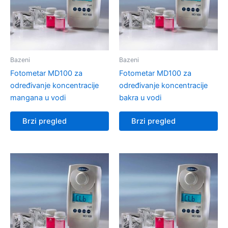
Bazeni
Bazeni
Fotometar MD100 za
Fotometar MD100 za
određivanje koncentracije
određivanje koncentracije
mangana u vodi
bakra u vodi
Brzi pregled
Brzi pregled