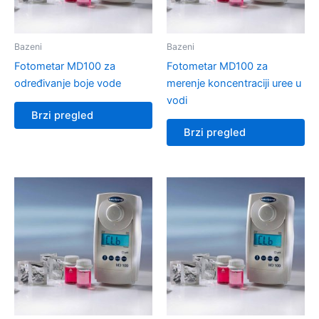
Bazeni
Bazeni
Fotometar MD100 za
Fotometar MD100 za
određivanje boje vode
merenje koncentraciji uree u
vodi
Brzi pregled
Brzi pregled