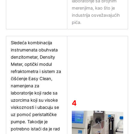
laboratorije sa brojnim
merenjima, kao što je
industrija osvežavajućih
pića.
Sledeća kombinacija
instrumenata obuhvata
denzitometar, Density
Meter, optički modul
refraktometra i sistem za
čišćenje Easy Clean,
namenjena za
laboratorije koji rade sa
uzorcima koji su visoke
4
viskoznosti i ubacuju se
uz pomoć peristaltičke
pumpe. Takodje je
potrebno istaći da je rad