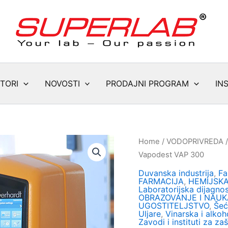
TORI
NOVOSTI
PRODAJNI PROGRAM
IN
Home
/
VODOPRIVREDA
Vapodest VAP 300
Duvanska industrija
,
Fa
FARMACIJA
,
HEMIJSKA
Laboratorijska dijagnos
OBRAZOVANJE I NAUK
UGOSTITELJSTVO
,
Šeć
Uljare
,
Vinarska i alkoh
Zavodi i instituti za zaš