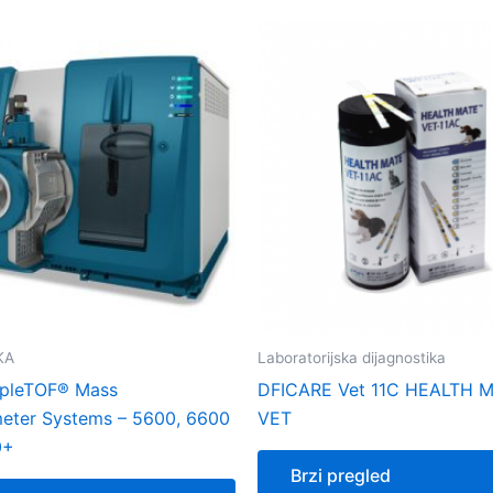
KA
Laboratorijska dijagnostika
ipleTOF® Mass
DFICARE Vet 11C HEALTH 
eter Systems – 5600, 6600
VET
0+
Brzi pregled