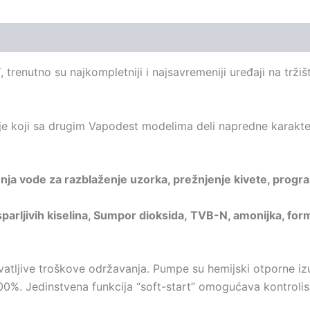
enutno su najkompletniji i najsavremeniji uređaji na tržiš
je koji sa drugim Vapodest modelima deli napredne karakt
ja vode za razblaženje uzorka, prežnjenje kivete, programi
sparljivih kiselina, Sumpor dioksida, TVB-N, amonijka, form
vatljive troškove održavanja. Pumpe su hemijski otporne i
0%. Jedinstvena funkcija “soft-start” omogućava kontrolisa