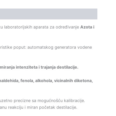
tu laboratorijskih aparata za određivanje
Azota i
eristike poput: automatskog generatora vodene
ranja intenziteta i trajanja destilacije.
aldehida, fenola, alkohola, vicinalnih diketona,
zuzetno precizne sa mogućnošću kalibracije.
nu reakciju i miran početak destilacije.