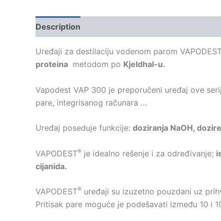
Description
Kontakt
Uređaji za destilaciju vodenom parom VAPODEST, tr
proteina
metodom po
Kjeldhal-u.
Vapodest VAP 300 je preporučeni uređaj ove seri
pare, integrisanog računara …
Uređaj poseduje funkcije:
doziranja NaOH, doziren
®
VAPODEST
je idealno rešenje i za određivanje;
i
cijanida.
®
VAPODEST
uređaji su izuzetno pouzdani uz prih
Pritisak pare moguće je podešavati između 10 i 10