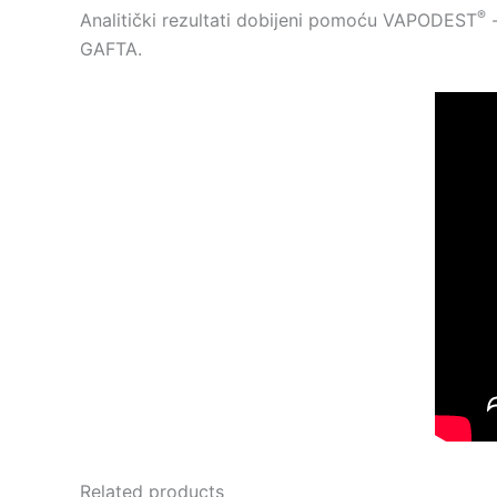
®
Analitički rezultati dobijeni pomoću VAPODEST
-
GAFTA.
Related products