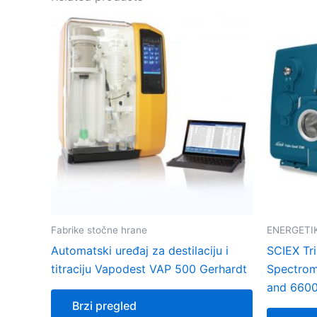
Fabrike stočne hrane
ENERGETI
Automatski uređaj za destilaciju i
SCIEX Tr
titraciju Vapodest VAP 500 Gerhardt
Spectrom
and 660
Brzi pregled