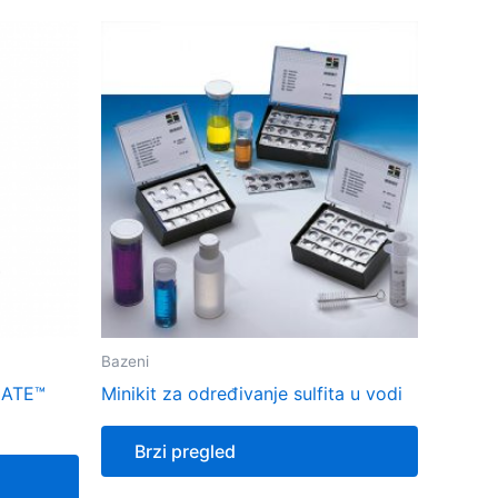
Bazeni
MATE™
Minikit za određivanje sulfita u vodi
Brzi pregled