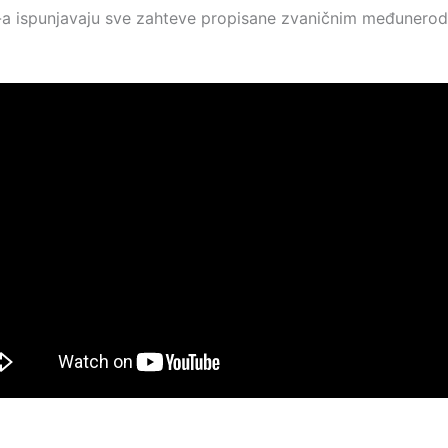
a ispunjavaju sve zahteve propisane zvaničnim međunero