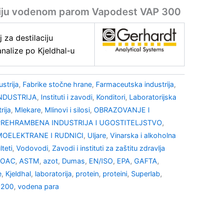
aciju vodenom parom Vapodest VAP 300
 za destilaciju
alize po Kjeldhal-u
strija
,
Fabrike stočne hrane
,
Farmaceutska industrija
,
NDUSTRIJA
,
Instituti i zavodi
,
Konditori
,
Laboratorijska
rija
,
Mlekare
,
Mlinovi i silosi
,
OBRAZOVANJE I
PREHRAMBENA INDUSTRIJA I UGOSTITELJSTVO
,
OELEKTRANE I RUDNICI
,
Uljare
,
Vinarska i alkoholna
lteti
,
Vodovodi
,
Zavodi i instituti za zaštitu zdravlja
AOAC
,
ASTM
,
azot
,
Dumas
,
EN/ISO
,
EPA
,
GAFTA
,
e
,
Kjeldhal
,
laboratorija
,
protein
,
proteini
,
Superlab
,
 200
,
vodena para