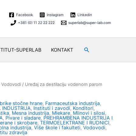
Facebook
Instagram
Linkedin
+381 (0) 11 22 22 222
superlab@super-lab.com
Search
STITUT-SUPERLAB
KONTAKT
/
Vodovodi
/ Uređaj za destilaciju vodenom parom
brike stočne hrane
,
Farmaceutska industrija
,
 INDUSTRIJA
,
Instituti i zavodi
,
Konditori
,
tika
,
Mesna industrija
,
Mlekare
,
Mlinovi i silosi
,
A
,
Pivare i sladare
,
PREHRAMBENA INDUSTRIJA I
erane i skrobare
,
TERMOELEKTRANE I RUDNICI
,
olna industrija
,
Više škole i fakulteti
,
Vodovodi
,
titu zdravlja