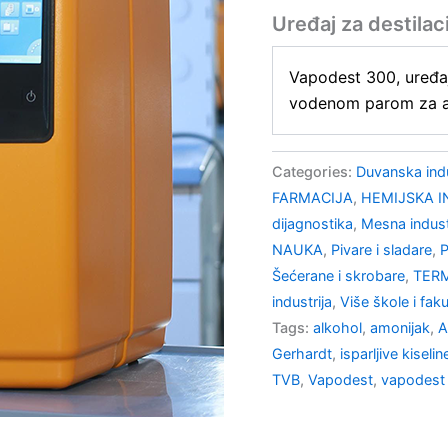
Uređaj za destil
Vapodest 300, uređaj
vodenom parom za an
Categories:
Duvanska indu
FARMACIJA
,
HEMIJSKA I
dijagnostika
,
Mesna indust
NAUKA
,
Pivare i sladare
,
Šećerane i skrobare
,
TERM
industrija
,
Više škole i faku
Tags:
alkohol
,
amonijak
,
Gerhardt
,
isparljive kiselin
TVB
,
Vapodest
,
vapodest